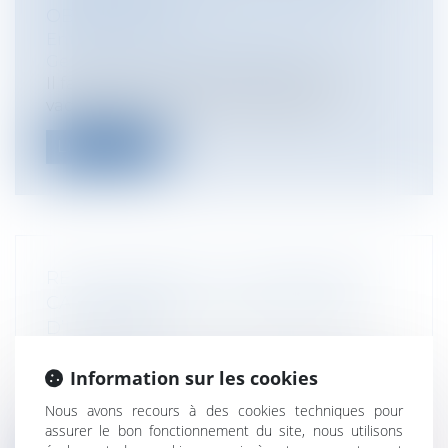
OBLIGATIONS ?
Entreprises
/
Gestion de l'entreprise
/
Gestion des risques et sécurité
Il faut savoir qu’en milieu de travail, la
vaccination poursuit deux objectif...
Lire la suite
RESPONSABILITÉ DU CRÉANCIER EN
CAS DE RETRAIT OU DE RUPTURE
D’UN CRÉDIT
Entreprises
/
Finances
/
Banque et finance
Pour la Cour de cassation (arrêts de la
Information sur les cookies
Chambre commerciale du 23 septembre
Nous avons recours à des cookies techniques pour
2...
assurer le bon fonctionnement du site, nous utilisons