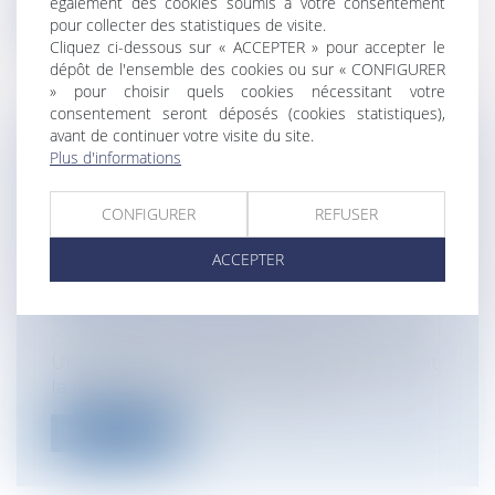
également des cookies soumis à votre consentement
Lire la suite
pour collecter des statistiques de visite.
Cliquez ci-dessous sur « ACCEPTER » pour accepter le
dépôt de l'ensemble des cookies ou sur « CONFIGURER
» pour choisir quels cookies nécessitant votre
consentement seront déposés (cookies statistiques),
avant de continuer votre visite du site.
RÉFLEXIONS D’UN AVOCAT DEVENANT
Plus d'informations
MÉDIATEUR - QUELS SONT LES
AVANTAGES DE RECOURIR À UNE
CONFIGURER
REFUSER
MÉDIATION ?
ACCEPTER
Particuliers
/
Civil / Pénal
/
Procédure
pénale / Procédure civile
Entreprises
/
Contentieux
/
Justice
commerciale
Un Avocat est un Auxiliaire de justice dont
la mission consiste à assister et...
Lire la suite