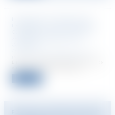
IMPUTABILITÉ AU SERVICE D'UNE
DÉPRESSION : UN CAS PARTICULIER
CONCERNANT LES FONCTIONS DE
SECRÉTAIRE GÉNÉRAL D'UNE
COMMUNE
Collectivités
/
Services publics
/
Fonction
publique / Personnel administratif
Dans le contentieux relatif à l’imputabilité
au service d’une pathologie psyc...
Lire la suite
PESTICIDES : LE CONSEIL D'ETAT MET