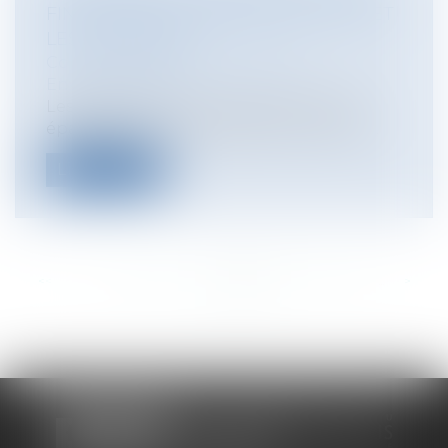
FIN AU BRAS DE FER ENTRE L'ETAT ET
LES COMMUNES
Collectivités
/
Environnement
/
Environnement
Les pesticides et les conditions de leur
épandage ouvrent désormais un terrai...
Lire la suite
<<
<
...
185
186
187
188
189
190
191
...
>
>>