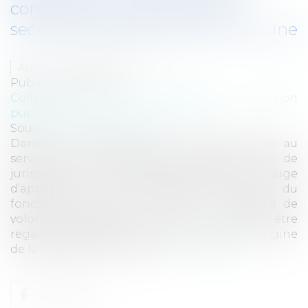
concernant les fonctions de
secrétaire général d'une commune
Auteur : PORCHET Thomas
Publié le :
11/01/2021
Collectivités
/
Services publics
/
Fonction
publique / Personnel administratif
Source :
www.eurojuris.fr
Dans le contentieux relatif à l’imputabilité au
service d’une pathologie psychique, il est de
jurisprudence constante qu’il appartient au juge
d’apprécier si les conditions de travail du
fonctionnaire peuvent, même en l’absence de
volonté délibérée de nuire à l’agent, être
regardées comme étant directement à l’origine
de la maladie dont la recon...
Lire la suite