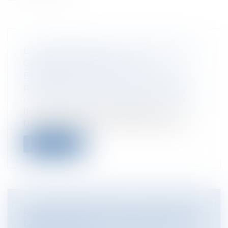
LA DÉMONSTRATION DU PRÉJUDICE
GRAVE ET SPÉCIAL D'UNE
ENTREPRISE DANS LE CADRE DE LA
RÉALISATION DE TRAVAUX PUBLICS
Collectivités
/
Marchés publics
/
Exécution
Il n’est pas rare que la réalisation de
travaux publics engendre des perturba...
Lire la suite
LE VACCIN COVID-19 ET LE MILIEU DES
ENTREPRISES : QUELLES SONT LES