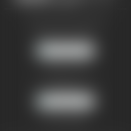
CABINET RUEIL-MALMAISON
121, avenue Paul Doumer
92500 RUEIL-MALMAISON
NOUS LOCALISER
CABINET PARIS
52, boulevard Emile Augier
75116 PARIS
NOUS LOCALISER
Pour nous contacter :
Tél :
01 41 91 76 76