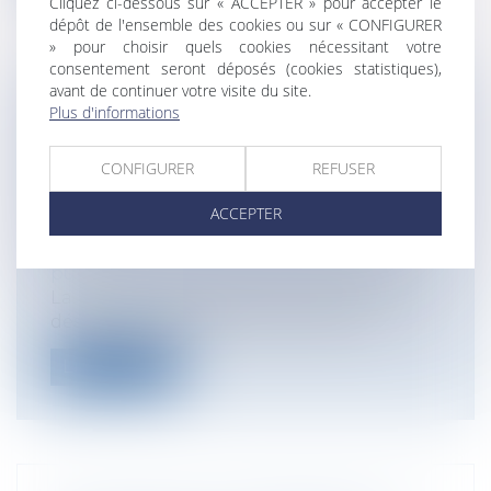
Cliquez ci-dessous sur « ACCEPTER » pour accepter le
dépôt de l'ensemble des cookies ou sur « CONFIGURER
» pour choisir quels cookies nécessitant votre
consentement seront déposés (cookies statistiques),
avant de continuer votre visite du site.
Plus d'informations
LA POSSIBLE EXPLOITATION D’UN
FONDS DE COMMERCE SUR LE
DOMAINE PUBLIC À COMPTER DE
CONFIGURER
REFUSER
L’ENTRÉE EN VIGUEUR DE LA LOI
ACCEPTER
PINEL
Collectivités
/
Services publics
/
Service
public / Délégation de service public
La loi dite «Pinel» du 18 juin 2014 admet
désormais l'exploitation du fonds...
Lire la suite