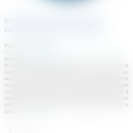
Inauguration de la chambre
commerciale internationale
Publié le :
12/02/2018
Entreprises
/
Contentieux
/
Justice commerciale
Source :
www.eurojuris.fr
Nicole Belloubet, garde des Sceaux, ministre de la
Justice a inauguré la chambre commerciale au
sein de la cour d'appel de Paris. L'objectif de cette
nouvelle juridiction est le règlement des litiges
internationaux notamment anglo-américains à
vocation commerciale. Les protocoles de mise en
place de la chambre internationale de commerce
devan...
Lire la suite