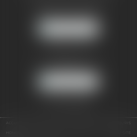
121, avenue Paul Doumer
92500 RUEIL-MALMAISON
NOUS LOCALISER
CABINET PARIS
52, boulevard Emile Augier
75116 PARIS
NOUS LOCALISER
Pour nous contacter :
Tél :
01 41 91 76 76
ACCUEIL
LE CABINET
L'ÉQUIPE
EXPERTISES
EUROJURIS
HONORAIRES
VIDÉOS
CONTACT
PLAN DU SITE