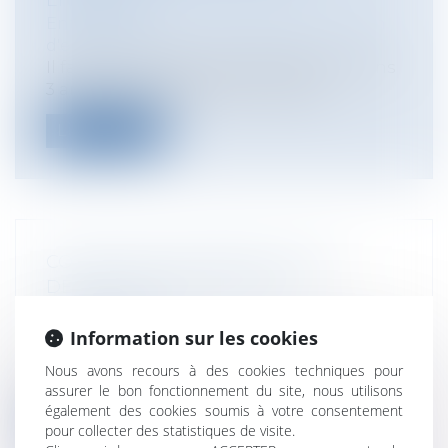
EFFECTIVE
Entreprises
/
Vie de l'entreprise
/
Cession
d'entreprise
Il faut une exploitation effective au moins
3 ans avant la préemption, à défa...
Lire la suite
CONDITIONS DE RETRAIT D'UNE
DÉCISION FINANCIÈRE NON
FORMALISÉE
Information sur les cookies
Collectivités
/
Services publics
/
Usagers
Une décision administrative explicite
Nous avons recours à des cookies techniques pour
accordant un avantage financier à un ag...
assurer le bon fonctionnement du site, nous utilisons
également des cookies soumis à votre consentement
Lire la suite
pour collecter des statistiques de visite.