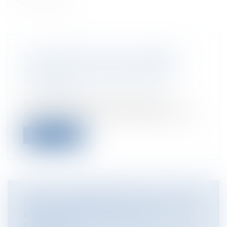
INAUGURATION DE LA CHAMBRE
COMMERCIALE INTERNATIONALE
Entreprises
/
Contentieux
/
Justice
commerciale
Nicole Belloubet, garde des Sceaux,
ministre de la Justice a inauguré la cham...
Lire la suite
DROIT DE PRÉEMPTION DU PRENEUR
ET NOTION D'EXPLOITATION