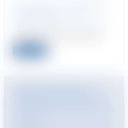
UNE NOUVELLE PLATEFORME POUR
LES QUESTIONS CITOYENNES AU
GOUVERNEMENT
Collectivités
/
Services publics
/
Usagers
Les députés Paula Forteza et Matthieu
Orphelin ont lancé, le 2 février 2018,...
Lire la suite
NON RENOUVELLEMENT DE LA
CONVENTION D'OCCUPATION
DOMANIALE POUR LE MARCHÉ DE
NOËL À PARIS : REJET DU POURVOI DE
LA SOCIÉTÉ
Collectivités
/
Environnement
/
Principes