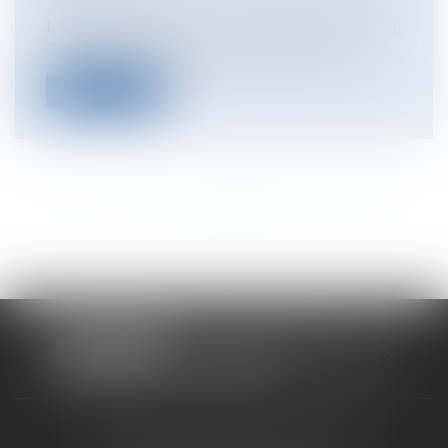
généraux
Marché de Noël sur les Champs-Élysées : le
Conseil d’État, statuant en procéd...
Lire la suite
<<
<
...
319
320
321
322
323
324
325
...
>
>>
CABINET RUEIL-MALMAISON