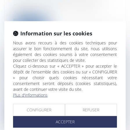
médiation constitue un mode peu
import...
Lire la suite
Information sur les cookies
Nous avons recours à des cookies techniques pour
assurer le bon fonctionnement du site, nous utilisons
également des cookies soumis à votre consentement
pour collecter des statistiques de visite.
LORSQUE LA RUMEUR DEVIENT
Cliquez ci-dessous sur « ACCEPTER » pour accepter le
SOURCE DE RESPONSABILITÉ POUR
dépôt de l'ensemble des cookies ou sur « CONFIGURER
L'INSTITUTION SCOLAIRE
» pour choisir quels cookies nécessitant votre
Particuliers
/
Famille
/
Enfants
consentement seront déposés (cookies statistiques),
avant de continuer votre visite du site.
La cour de cassasion décide que "le
Plus d'informations
tribunal a exactement retenu que ne
saura...
CONFIGURER
REFUSER
Lire la suite
ACCEPTER