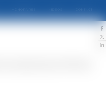
HONORAIRES
VIDÉOS
CONTACT
s un long calvaire de huit ans passé dans les
irmières bulgares graciéesLes cinq infirmières