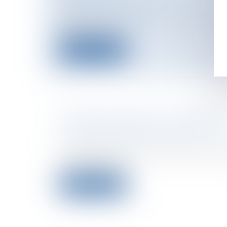
Chambre des Comptes
L'Etat « transfèrera 5,1 milliards d'euro
régler sa det...
Lire la suite
NOUVEAU RECORD DE CRÉATIO
D'ENTREPRISES EN JUIN 2007
Entreprises
/
Vie de l'entreprise
/
Créati
Au mois de juin 2007, la création d’entr
niveau record, s...
Lire la suite