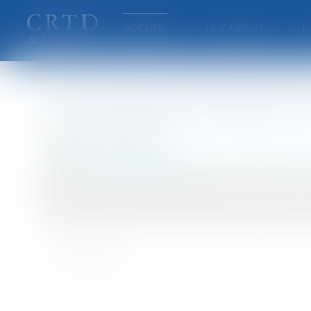
ACCUEIL
LE CABINET
L
Les infirmières bulgares en
Publié le :
24/07/2007
Collectivités
/
International
/
Droit internation
Source :
www.eurojuris.fr
Les cinq infirmières bulgares et le médecin 
prisons libyennes. Mais quelles ont été les v
bulgares et le médecin d'origine palestinienne 