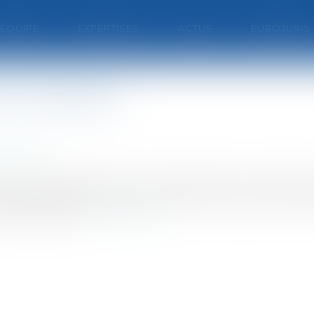
'ÉQUIPE
EXPERTISES
ACTUS
EUROJURIS
fin libérées
al public
d'origine palestinienne ont été libérés ce mardi aprè
éritables compensations offertes à la Libye ?Les inf
ont été libér...
Lire la suite