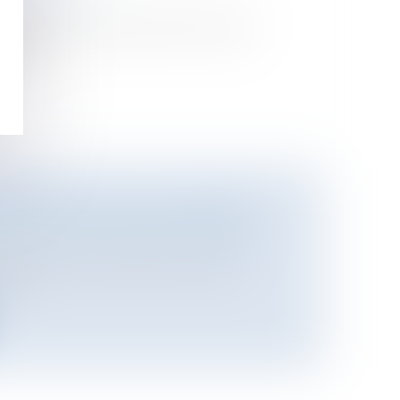
 mardi le manque d’étude d’impact
ernem...
S BULGARES ENFIN LIBÉRÉES
ational
/
Droit international public
 bulgares et le médecin d'origine
 l...