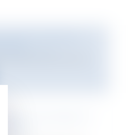
 ACCEPTE UNE MISSION DU
 FILLON
es
/
Banque et finance
en conseiller de François Mitterrand,
.
SAVOIR PLUS SUR L’IMPACT DU
L À 50%
oine
/
Fiscalité