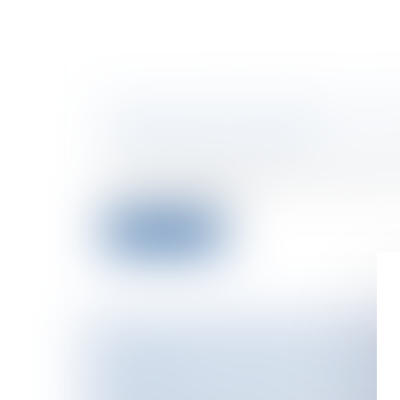
PRIX DE VENTE POSSIBLE DES I
EXIGIBILITÉ DU PASSIF
Particuliers
/
Patrimoine
/
Immobilier /
La cour d'appel appelée à se prononcer 
l'état de cessation...
Lire la suite
L'ETAT REMBOURSERA 5,1 MILLI
LA SÉCU
Collectivités
/
Finances locales
/
Fiscalit