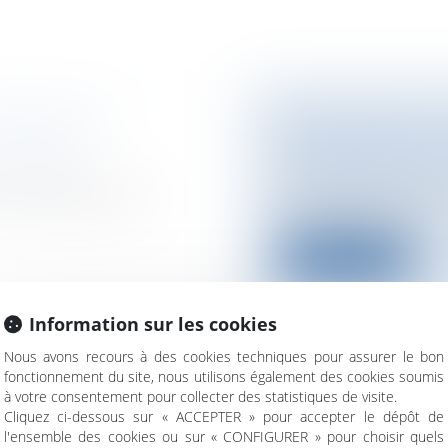
MMEUBLES :
JACQUES ATTALI
GOUVERNEMENT
 Logement
Entreprises
/
Financ
sur l'existence de
Jacques Attali, anci
vient d’accepter un..
Lire la suite
Information sur les cookies
Nous avons recours à des cookies techniques pour assurer le bon
fonctionnement du site, nous utilisons également des cookies soumis
ARDS DEUROS À
LE PS VEUT EN 
à votre consentement pour collecter des statistiques de visite.
BOUCLIER FISCA
Cliquez ci-dessous sur « ACCEPTER » pour accepter le dépôt de
l'ensemble des cookies ou sur « CONFIGURER » pour choisir quels
é/ Gestion de fait/
Particuliers
/
Patrim