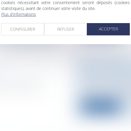
cookies nécessitant votre consentement seront déposés (cookies
statistiques), avant de continuer votre visite du site.
Le PS a dénoncé ce
s avant octobre » pour
Plus d'informations
réalisée par le gouv
ACCEPTER
CONFIGURER
REFUSER
Lire la suite
NS
LES INFIRMIÈRE
Collectivités
/
Intern
on de l'entreprise
Les cinq infirmières
eprises a atteint un
palestinienne ont été
Lire la suite