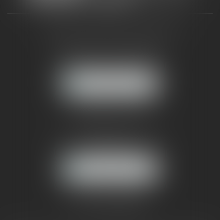
CABINET RUEIL-MALMAISON
121, avenue Paul Doumer
92500 RUEIL-MALMAISON
NOUS LOCALISER
CABINET PARIS
52, boulevard Emile Augier
75116 PARIS
NOUS LOCALISER
Pour nous contacter :
Tél :
01 41 91 76 76