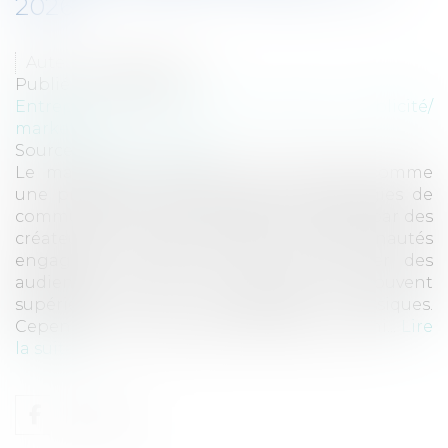
2026
Auteur : Claverie Lucie
Publié le :
26/01/2026
Entreprises
/
Marketing et ventes
/
Publicité/
marketing
Source :
www.eurojuris.fr
Le marketing d’influence s’est imposé comme
une pratique incontournable des stratégies de
communication des marques. Popularisé par des
créateurs de contenu dotés de communautés
engagées, ce levier permet de toucher des
audiences ciblées avec une efficacité souvent
supérieure aux campagnes classiques.
Cependant, l’année 2025 a confirmé les limi...
Lire
la suite