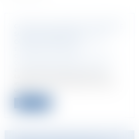
CESSION D’UN FONDS DE COMMERCE
SUR LE DOMAINE PUBLIC : UNE
OPÉRATION PRÉCAIRE
Entreprises
/
Gestion de l'entreprise
/
Construction Immobilier
Collectivités
/
Services publics
/
Service
public / Délégation de service public
La cession d’un fonds de commerce
installé sur le domaine public n’est pas
un...
Lire la suite