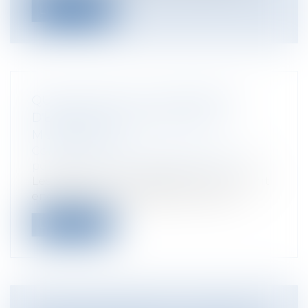
Lire la suite
QUELLES SONT LES CONDITIONS
D'ÉLIGIBILITÉ AUX ÉLECTIONS
MUNICIPALES ?
Collectivités
/
Services publics
/
Fonction
publique / Personnel administratif
Les élections municipales en France sont
encadrées par des règles strictes en...
Lire la suite