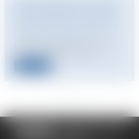
VALEUR PROBANTE D’UN RAPPORT
D’EXPERTISE AMIABLE, LA COUR DE
CASSATION PRÉCISE SON ANALYSE
Particuliers
/
Patrimoine
/
Construction
Entreprises
/
Gestion de l'entreprise
/
Construction Immobilier
Par l’arrêt rendu le 8 janvier 2026 (Cass,
3ème civ, 8 janvier 2026, n°23-22....
Lire la suite
<<
<
...
9
10
11
12
13
14
15
...
>
>>