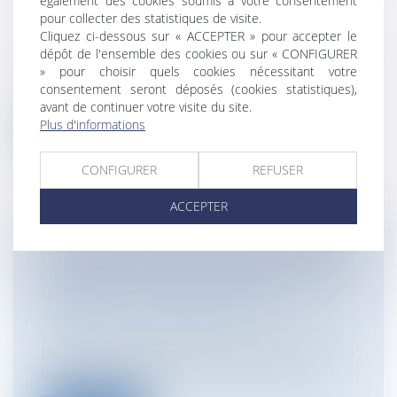
également des cookies soumis à votre consentement
pour collecter des statistiques de visite.
Entreprises
/
Marketing et ventes
/
Cliquez ci-dessous sur « ACCEPTER » pour accepter le
Publicité/ marketing
dépôt de l'ensemble des cookies ou sur « CONFIGURER
Le marketing d’influence s’est imposé
» pour choisir quels cookies nécessitant votre
comme une pratique incontournable des
consentement seront déposés (cookies statistiques),
s...
avant de continuer votre visite du site.
Plus d'informations
Lire la suite
CONFIGURER
REFUSER
ACCEPTER
LE BAILLEUR FACE AU MUR DU TEMPS
: L’ANTÉRIORITÉ DES LOYERS COMME
OBSTACLE À LA RÉSILIATION
Entreprises
/
Gestion de l'entreprise
/
Construction Immobilier
Par un arrêt du 19 novembre 2025 (Cour de
cassation, chambre commerciale fina...