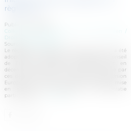
règlement
Publié le :
25/02/2011
Collectivités
/
International
/
Droit Européen /
Droit communautaire
Source :
www.eurojuris.fr
Le règlement relatif à l’initiative citoyenne a été
adopté par le Parlement européen et le Conseil
de l’Union européenne, respectivement en
décembre 2010 et le 14 février 2011, et signé par
ces deux institutions le 16 février dernier.Union
Européenne: l'initiative citoyenne bientôt mise
en place Cet instrument de démocratie
participative p...
Lire la suite