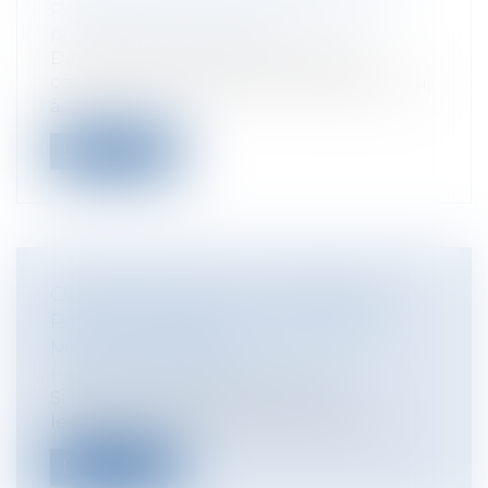
Particuliers
/
Civil / Pénal
/
Procédure
pénale / Procédure civile
Dans toutes les instances, le juge
condamne la partie tenue aux dépens ou,
à...
Lire la suite
COMMUNICATION DU TESTAMENT
PAR LE NOTAIRE, AUX HÉRITIERS
MÊME EXHÉRÉDÉS
Particuliers
/
Famille
/
Successions
Si le notaire est tenu d’aviser les
légataires, il est admis qu’il n’est pas...
Lire la suite