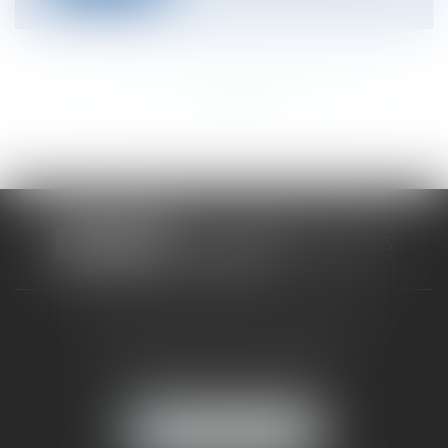
<<
<
...
715
716
717
718
719
720
721
...
>
>>
CABINET RUEIL-MALMAISON
121, avenue Paul Doumer
92500 RUEIL-MALMAISON
NOUS LOCALISER