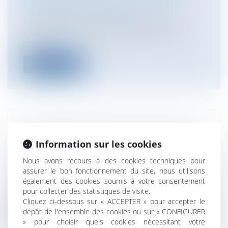
Discipline et licenciement
Le salarié d'une compagnie aérienne
reprochait à son employeur de l'avoir
con...
Lire la suite
INITIATIVE CITOYENNE: ADOPTION DU
Information sur les cookies
RÈGLEMENT
Collectivités
/
International
/
Droit
Nous avons recours à des cookies techniques pour
Européen / Droit communautaire
assurer le bon fonctionnement du site, nous utilisons
Le règlement relatif à l’initiative citoyenne
également des cookies soumis à votre consentement
a été adopté par le Parlement e...
pour collecter des statistiques de visite.
Cliquez ci-dessous sur « ACCEPTER » pour accepter le
Lire la suite
dépôt de l'ensemble des cookies ou sur « CONFIGURER
» pour choisir quels cookies nécessitant votre