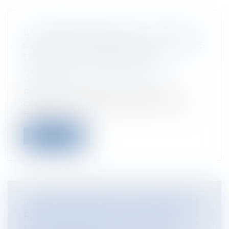
LA JURISPRUDENCE DE LA COUR DE
CASSATION FAVORABLE AUX VICTIMES
D'INFECTION NOSOCOMIALE
Particuliers
/
Santé
/
Responsabilité
médicale
Par deux arrêts récents, la Cour de
cassation a démontré qu’elle entendait
fa...
Lire la suite
UNE CONVOCATION À UN ENTRETIEN
PAR CHRONOPOST EST VALABLE
Entreprises
/
Ressources humaines
/