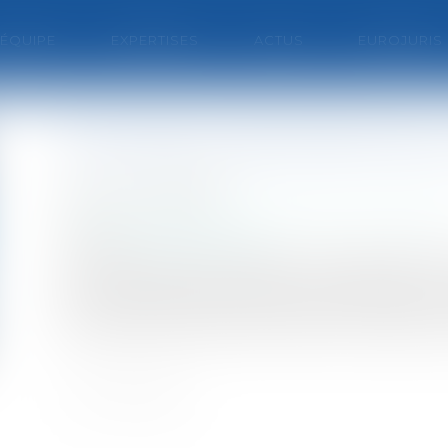
'ÉQUIPE
EXPERTISES
ACTUS
EUROJURIS
Inscription des éoliennes
Publié le :
08/12/2011
Collectivités
/
Environnement
/
Environnemen
Source :
www.eurojuris.fr
Les éoliennes d'une hauteur de mât supérieur
et au régime des installations classées pour 
le 13 juillet 2011.Éoliennes relevant du régime 
étude d'impactLes éoliennes d'une hauteur de 