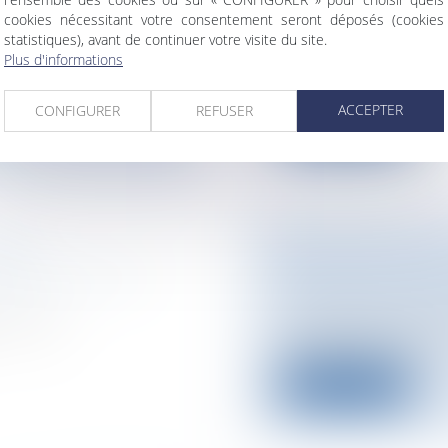
LLES
licenciement
cookies nécessitant votre consentement seront déposés (cookies
statistiques), avant de continuer votre visite du site.
Des propos privés à 
Plus d'informations
odalités de
déplacées d’un superv
ACCEPTER
CONFIGURER
REFUSER
Lire la suite
VÉES
SERVITUDE DE M
é/ Gestion de fait/
Collectivités
/
Urban
Documents d'urba
tion de
Les rédacteurs du P
à construire et un m.
Lire la suite