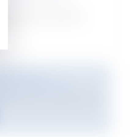
caractère sexuel et des attitudes
is...
IXITÉ SOCIALE
isme
/
Permis de construire/
nisme
LU peuvent fixer une surface minimale
..