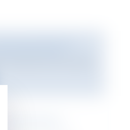
EMPLOI DES HANDICAPÉS NE
UTOMATIQUES EN 2012
rces humaines
/
Salaires et avantages
qu'une entreprise recrutait une personne
VIE PROFESSIONNELLE
rces humaines
/
Discipline et