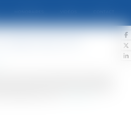
HONORAIRES
VIDÉOS
CONTACT
 au régime des ICPE
t
e à 12 m sont soumises à permis de construire
la protection de l'environnement (ICPE) depuis
ICPE, articulation avec le permis de construire,
mât supérieure à 12 m s...
Lire la suite