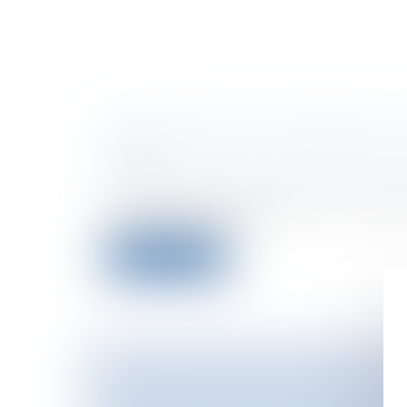
INSCRIPTION DES ÉOLIENNES A
ICPE
Collectivités
/
Environnement
/
Enviro
Les éoliennes d'une hauteur de mât sup
soumises à permis d...
Lire la suite
PUBLICATION DU DÉCRET RELATI
JUDICIAIRE NATIONAL AUTOMAT