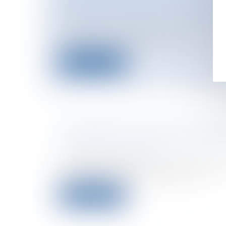
AUTEURS D'INFRACTIONS SEXUE
Particuliers
/
Civil / Pénal
/
Victimes
Un décret du 2 décembre modifie les m
fonctionnement du fichier ju...
Lire la suite
FINANCEMENT DES ÉCOLES PRI
Collectivités
/
Finances locales
/
Fiscalit
Chambre des Comptes
Les dépenses de la Commune à destina
l'enseignement public doivent, al...
Lire la suite