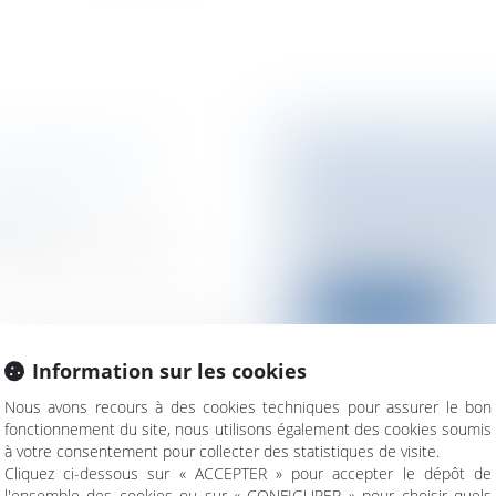
U RÉGIME DES
LES AIDES À L'
SERONT PLUS A
nnement
Entreprises
/
Ressou
érieure à 12 m sont
Jusqu'ici, dès lors 
handicapée, elle...
Lire la suite
Information sur les cookies
Nous avons recours à des cookies techniques pour assurer le bon
fonctionnement du site, nous utilisons également des cookies soumis
à votre consentement pour collecter des statistiques de visite.
F AU FICHIER
VIE PRIVÉE ET 
Cliquez ci-dessous sur « ACCEPTER » pour accepter le dépôt de
ISÉ DES
Entreprises
/
Ressou
l'ensemble des cookies ou sur « CONFIGURER » pour choisir quels