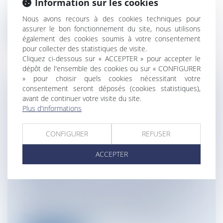
Information sur les cookies
notaire Le premier réflexe et déma...
Nous avons recours à des cookies techniques pour
assurer le bon fonctionnement du site, nous utilisons
Lire la suite
également des cookies soumis à votre consentement
pour collecter des statistiques de visite.
Cliquez ci-dessous sur « ACCEPTER » pour accepter le
dépôt de l'ensemble des cookies ou sur « CONFIGURER
» pour choisir quels cookies nécessitant votre
consentement seront déposés (cookies statistiques),
UNE DÉLIBÉRATION FIXANT LE
avant de continuer votre visite du site.
RÉGIME INDEMNITAIRE DE LA
Plus d'informations
COLLECTIVITÉ NE PEUT PLUS PRÉVOIR
LE MAINTIEN DE L'IFSE AU PROFIT DES
CONFIGURER
REFUSER
AGENTS PLACÉS EN CONGÉ DE
ACCEPTER
LONGUE DURÉE OU DE LONGUE
MALADIE
Collectivités
/
Services publics
/
Fonction
publique / Personnel administratif
L’article 1er du décret n° 91-875 du 6
septembre 1991, pris pour l'applicatio...