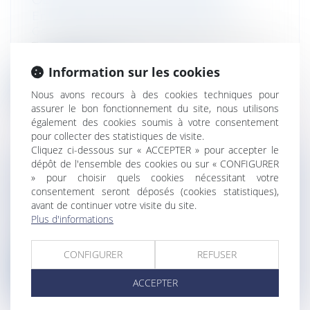
OBLIGATIONS DE L'EMPLOYEUR
Entreprises
/
Gestion de l'entreprise
/
Gestion des risques et sécurité
Trois décrets publiés au journal officiel du
1er septembre 2010 modifient les...
Information sur les cookies
Lire la suite
Nous avons recours à des cookies techniques pour
assurer le bon fonctionnement du site, nous utilisons
également des cookies soumis à votre consentement
pour collecter des statistiques de visite.
Cliquez ci-dessous sur « ACCEPTER » pour accepter le
dépôt de l'ensemble des cookies ou sur « CONFIGURER
» pour choisir quels cookies nécessitant votre
BONS D'ACHAT ET RENTRÉE SCOLAIRE
consentement seront déposés (cookies statistiques),
Entreprises
/
Ressources humaines
/
avant de continuer votre visite du site.
Salaires et avantages
Plus d'informations
Les cadeaux et bons d’achats offerts aux
salariés sont exonérés de cotisation...
CONFIGURER
REFUSER
Lire la suite
ACCEPTER