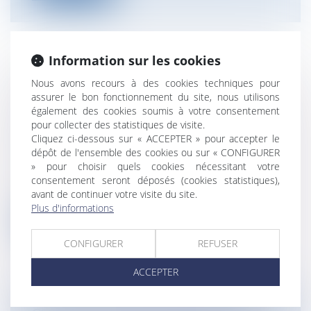
Information sur les cookies
INTERRUPTION DES DÉLAIS ET
Nous avons recours à des cookies techniques pour
SAISINE DU COMITÉ CONSULTATIF :
assurer le bon fonctionnement du site, nous utilisons
également des cookies soumis à votre consentement
ATTENTION À LA NON INTERRUPTION
pour collecter des statistiques de visite.
DES DÉLAIS !
Cliquez ci-dessous sur « ACCEPTER » pour accepter le
Collectivités
/
Marchés publics
/
dépôt de l'ensemble des cookies ou sur « CONFIGURER
Contestation et contentieux
» pour choisir quels cookies nécessitant votre
Dans un arrêt du 15 mars 2021 rendu sous
consentement seront déposés (cookies statistiques),
avant de continuer votre visite du site.
le numéro 20 MA 01853, la cour admin...
Plus d'informations
Lire la suite
CONFIGURER
REFUSER
ACCEPTER