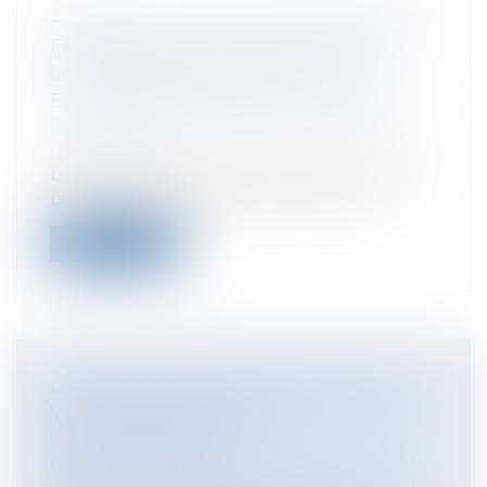
ARTISANS : CÉDEZ OU REPRENEZ UNE
ENTREPRISE FACILEMENT, GRÂCE À
LA BOURSE NATIONALE POUR
ENTREPRENDRE DANS L’ARTISANAT
Entreprises
/
Vie de l'entreprise
/
Cession
d'entreprise
Les chambres de métiers et de l'artisanat
proposent la Bourse nationale pour...
Lire la suite
LE PROGRAMME ACTION CŒUR DE
VILLE ENTRE EN PHASE
OPÉRATIONNELLE
Collectivités
/
Finances locales
/
Droit