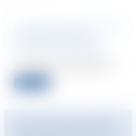
LA JURISPRUDENCE CZABAJ S’ÉTEND
AUX RECOURS CONTRE LES
AUTORISATIONS D’URBANISME
Collectivités
/
Urbanisme
/
Permis de
construire/ Documents d'urbanisme
Un permis de construire dont l’affichage
est incomplet ne saurait être contes...
Lire la suite
EN CAS DE LIQUIDATION AMIABLE
D’UNE SOCIÉTÉ, LE REMBOURSEMENT