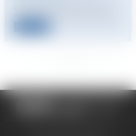
public économique
On se souvient de la présentation du
programme action cœur de ville, destiné...
Lire la suite
<<
<
...
284
285
286
287
288
289
290
...
>
>>
CABINET RUEIL-MALMAISON