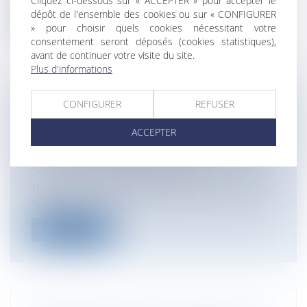
Cliquez ci-dessous sur « ACCEPTER » pour accepter le
dépôt de l'ensemble des cookies ou sur « CONFIGURER
Lire la suite
» pour choisir quels cookies nécessitant votre
consentement seront déposés (cookies statistiques),
avant de continuer votre visite du site.
Plus d'informations
CONFIGURER
REFUSER
APPROPRIATION PAR LA COMMUNE
DE TERRAINS DÉLAISSÉS
ACCEPTER
Particuliers
/
Famille
/
Successions
Collectivités
/
Urbanisme
/
Expropriation
Sept ans après le décès de leur
propriétaire, des parcelles sont déclarées
va...
Lire la suite