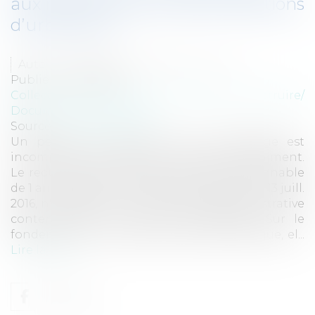
aux recours contre les autorisations
d’urbanisme
Auteur : VARRON CHARRIER Capucine
Publié le :
21/11/2018
Collectivités
/
Urbanisme
/
Permis de construire/
Documents d'urbanisme
Source :
www.eurojuris.fr
Un permis de construire dont l’affichage est
incomplet ne saurait être contesté indéfiniment.
Le requérant doit agir dans un délai raisonnable
de 1 an. La décision d’assemblée Czabaj (CE 13 juill.
2016, n° 387763) a eu, en procédure administrative
contentieuse, une portée considérable. Sur le
fondement du principe de sécurité juridique, el...
Lire la suite