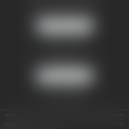
121, avenue Paul Doumer
92500 RUEIL-MALMAISON
NOUS LOCALISER
CABINET PARIS
52, boulevard Emile Augier
75116 PARIS
NOUS LOCALISER
Pour nous contacter :
Tél :
01 41 91 76 76
ACCUEIL
LE CABINET
L'ÉQUIPE
EXPERTISES
EUROJURIS
HONORAIRES
VIDÉOS
CONTACT
PLAN DU SITE