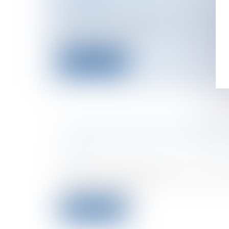
Collectivités
/
Urbanisme
/
Permis de co
Documents d'urbanisme
Le permis de construire du nouvel artic
de l'urbanisme, s...
Lire la suite
LA FIN DU NON-LIEU PSYCHIATR
Particuliers
/
Civil / Pénal
/
Procédure pé
civile
Le gouvernement a transmis au Conseil 
son avant-projet de l...
Lire la suite