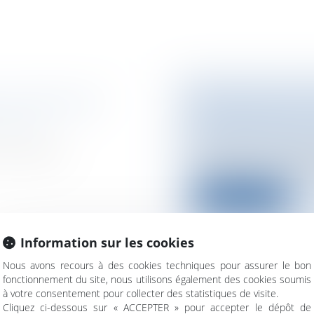
S D'AMÉNAGER
RÉFORME DES R
AMÉNAGEMENT 
travaux
Particuliers
/
Emplo
 d’un permis
François Fillon a as
proposition d’amén
Lire la suite
Information sur les cookies
Nous avons recours à des cookies techniques pour assurer le bon
fonctionnement du site, nous utilisons également des cookies soumis
UIRE "VALANT
L'INJUSTICE PÉ
à votre consentement pour collecter des statistiques de visite.
Cliquez ci-dessous sur « ACCEPTER » pour accepter le dépôt de