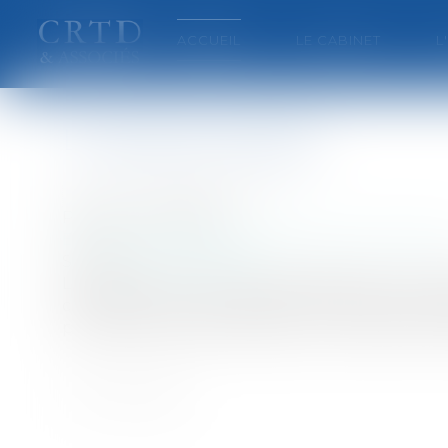
ACCUEIL
LE CABINET
L
L'injustice pénale
Auteur : BEUCHER Patrick
Publié le :
07/11/2007
Entreprises
/
Contentieux
/
Justice commercia
Source :
www.eurojuris.fr
Les avocats ne sont-ils susceptibles de se mo
c'est-à-dire leur portefeuille ?IntroductionD
procédure pénale française et trop souvent les