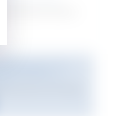
tieux
/
Justice commerciale
ils susceptibles de se mobiliser que
..
UMP MENACENT DE VOTER
ET DE LA JUSTICE
es publics
/
Fonction publique /
atif
nt menacé de voter contre le budget
.