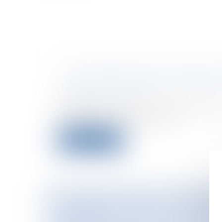
TVA IMMOBILIÈRE APRÈS PERMI
Collectivités
/
Urbanisme
/
Ouvrages et 
publics/Construction
Depuis le 1er octobre 2007 l’obtention
d’aménager un terrain acqu...
Lire la suite
LE NOUVEAU PERMIS DE CONSTR
DIVISION"