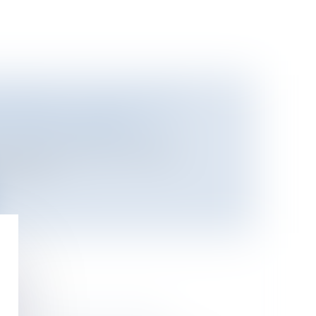
ETRAITES : AUCUN AUTRE
NE SERA PROPOSÉ
i
/
Retraite / Epargne salariale
suré, mercredi, qu’aucune autre
agement...
NALE