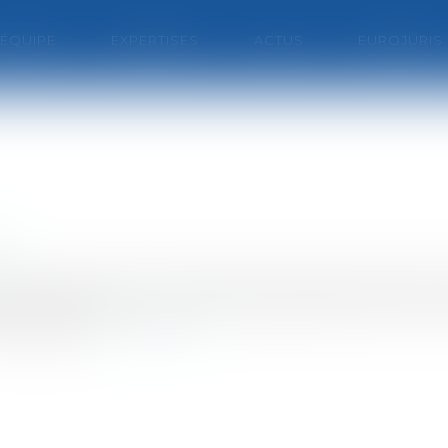
'ÉQUIPE
EXPERTISES
ACTUS
EUROJURIS
le
biliser que pour les indemnités de l'aide juridiction
epuis des décennies, tous les avocats de France et sur
 scandales...
Lire la suite