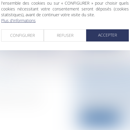
Entreprises
/
Conten
l'ensemble des cookies ou sur « CONFIGURER » pour choisir quels
nstruire/
cookies nécessitant votre consentement seront déposés (cookies
Les avocats ne sont-
statistiques), avant de continuer votre visite du site.
le R. 431-24 du Code
pour les indemnités.
Plus d'informations
ACCEPTER
CONFIGURER
REFUSER
Lire la suite
IQUE ?
CINQ DÉPUTÉS 
CONTRE LE BUDG
nale / Procédure
Collectivités
/
Servic
Personnel administr
d'Etat, mercredi,
Cinq députés UMP o
de la justice s'ils n’é..
Lire la suite