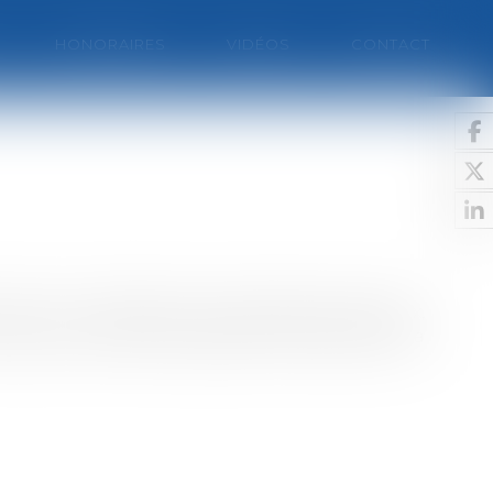
HONORAIRES
VIDÉOS
CONTACT
nelle ou la disposition de quelques tribunaux,
tout leurs clients subissent les avatars de la