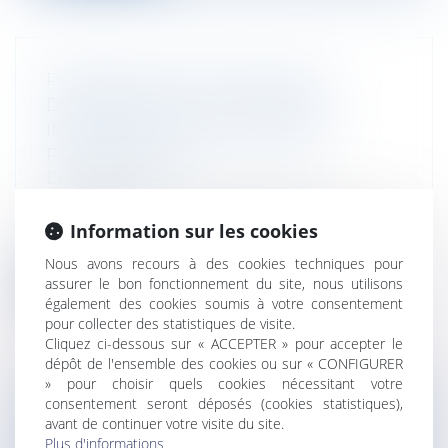
PRÉCISIONS SUR LE POUVOIR
D'OFFICE DU JUGE DES SAISIES
IMMOBILIÈRES EN MATIÈRE DE
PRESCRIPTION
Entreprises
/
Contentieux
/
Voies
d'exécution
Si le Juge est tenu de constater l’existence
Information sur les cookies
d’une créance liquide et exigibl...
Nous avons recours à des cookies techniques pour
assurer le bon fonctionnement du site, nous utilisons
Lire la suite
également des cookies soumis à votre consentement
pour collecter des statistiques de visite.
Cliquez ci-dessous sur « ACCEPTER » pour accepter le
dépôt de l'ensemble des cookies ou sur « CONFIGURER
» pour choisir quels cookies nécessitant votre
consentement seront déposés (cookies statistiques),
LE DROIT PROPRE DU DÉBITEUR DE
avant de continuer votre visite du site.
CONTESTER LA TRANSACTION
Plus d'informations