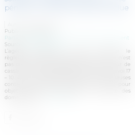
pénale si la vente n’est pas conclue
Auteur : BACLE Florent
Publié le :
15/05/2019
Particuliers
/
Patrimoine
/
Immobilier / Logement
Source :
www.eurojuris.fr
L’agent immobilier ne peut solliciter le
règlement de la clause pénale si la vente n’est
pas conclue (1ère chambre civile de la Cour de
cassation 12 décembre 2018 numéro de pourvoi 17
– 10. 417). ​La clause pénale est l'une des clauses
contractuelles les plus courantes : elle a pour
objet de fixer par avance le montant des
dommages-in...
Lire la suite