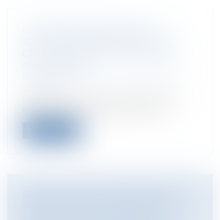
L’AGENT IMMOBILIER NE PEUT
SOLLICITER LE RÈGLEMENT DE LA
CLAUSE PÉNALE SI LA VENTE N’EST
PAS CONCLUE
Particuliers
/
Patrimoine
/
Immobilier /
Logement
L’agent immobilier ne peut solliciter le
règlement de la clause pénale si la...
Lire la suite
BREXIT : QUELLES CONSÉQUENCES ?
Entreprises
/
Marketing et ventes
/
Contrats commerciaux/ distribution