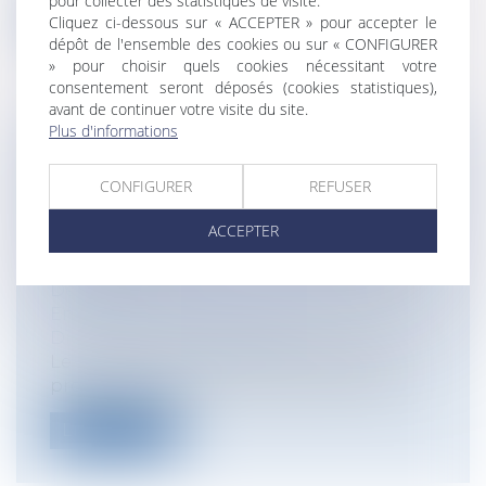
pour collecter des statistiques de visite.
Lire la suite
Cliquez ci-dessous sur « ACCEPTER » pour accepter le
dépôt de l'ensemble des cookies ou sur « CONFIGURER
» pour choisir quels cookies nécessitant votre
consentement seront déposés (cookies statistiques),
avant de continuer votre visite du site.
Plus d'informations
LICENCIEMENT : DES PROPOS
RÉPÉTÉS, À CARACTÈRE RACISTE
CONFIGURER
REFUSER
ET/OU DÉGRADANTS SONT-ILS UNE
ACCEPTER
FAUTE GRAVE ?
Particuliers
/
Emploi
/
Licenciements /
Démission
Entreprises
/
Ressources humaines
/
Discipline et licenciement
Le licenciement pour faute grave est la
procédure de licenciement pour faute...
Lire la suite