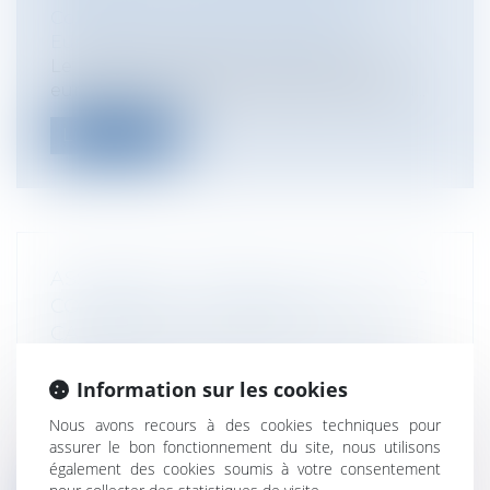
Collectivités
/
International
/
Droit
Européen / Droit communautaire
Le retrait du Royaume-Uni de l’Union
européenne (UE) vient d’être reporté au...
Lire la suite
ASSURANCE CONTRE LES ACCIDENTS
CORPORELS : LA PREUVE DU
CARACTÈRE ACCIDENTEL DU DÉCÈS
DE L'ASSURÉ PÈSE SUR LES AYANTS-
Information sur les cookies
DROIT
Particuliers
/
Patrimoine
/
Assurances
Nous avons recours à des cookies techniques pour
Dans quelle mesure les ayants-droit du
assurer le bon fonctionnement du site, nous utilisons
conducteur d’un véhicule automobile pe...
également des cookies soumis à votre consentement