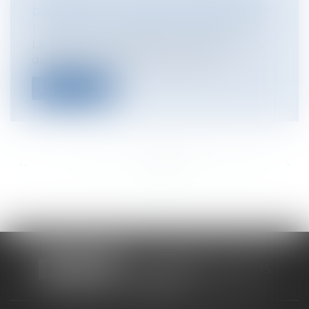
PRINCIPALE : COMMENT PROCÉDER ?
Particuliers
/
Patrimoine
/
Gestion
La notion de "résidence principale" est
définie par renvoi à l’article 2 de l...
Lire la suite
<<
<
...
261
262
263
264
265
266
267
...
>
>>