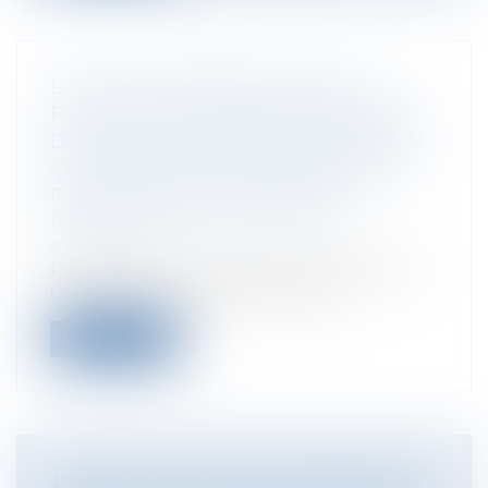
LE POINT DE DÉPART DÉLAI DE
FORCLUSION BIENNALE EN MATIÈRE
DE CRÉDIT À LA CONSOMMATION EN
CAS DE PLANS CONVENTIONNEL DE
REDRESSEMENT SUCCESSIFS
Entreprises
/
Contentieux
/
Voies
d'exécution
Par un arrêt rendu le 6 février 2019, la 1ère
Chambre Civile de la Cour de Ca...
Lire la suite
JE SOUHAITE LOUER MA RÉSIDENCE