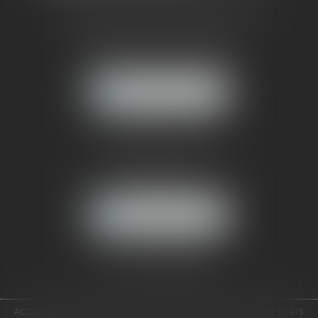
CABINET RUEIL-MALMAISON
121, avenue Paul Doumer
92500 RUEIL-MALMAISON
NOUS LOCALISER
CABINET PARIS
52, boulevard Emile Augier
75116 PARIS
NOUS LOCALISER
Pour nous contacter :
Tél :
01 41 91 76 76
ACCUEIL
LE CABINET
L'ÉQUIPE
EXPERTISES
EUROJURIS