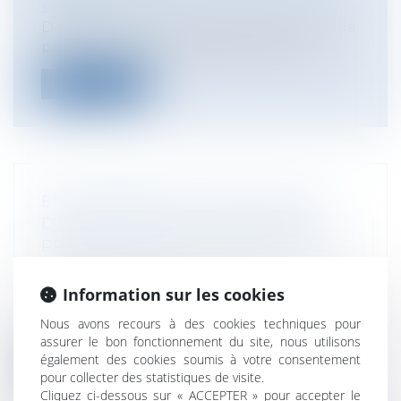
salariale
Dans le cadre du règlement général sur la
protection des données qui entrera...
Lire la suite
ENVIRONNEMENT : MISE EN LIGNE
D'UN SITE DE CONSULTATION DES
PROJETS SOUMIS À ÉTUDE D'IMPACT
Collectivités
/
Environnement
/
Environnement
Information sur les cookies
Le Ministère de la transition écologique et
Nous avons recours à des cookies techniques pour
solidaire a ouvert le 29 mars 201...
assurer le bon fonctionnement du site, nous utilisons
également des cookies soumis à votre consentement
Lire la suite
pour collecter des statistiques de visite.
Cliquez ci-dessous sur « ACCEPTER » pour accepter le