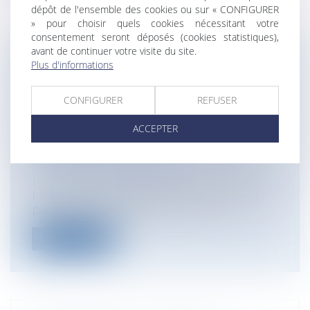
dépôt de l'ensemble des cookies ou sur « CONFIGURER
» pour choisir quels cookies nécessitant votre
consentement seront déposés (cookies statistiques),
avant de continuer votre visite du site.
BREF RAPPEL DES MODIFICATIONS
Plus d'informations
APPORTÉES EN MATIÈRE DE
PRESCRIPTION EXTINCTIVE PAR LA LOI
CONFIGURER
REFUSER
DU 17 JUIN 2008 ET FOCUS SUR LA
ACCEPTER
PRESCRIPTION EXTINCTIVE DES
TITRES EXÉCUTOIRES
Particuliers
/
Civil / Pénal
/
Procédure
pénale / Procédure civile
La prescription est nouvellement définie
par la loi n° 2008-561 du 17 juin 20...
Lire la suite