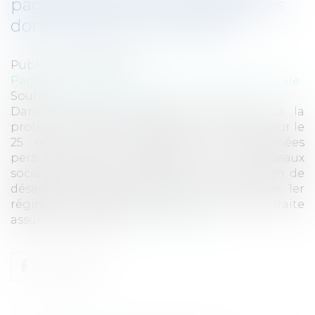
page Facebook pour protéger les
données de ses utilisateurs
Publié le :
12/04/2018
Particuliers
/
Emploi
/
Retraite / Epargne salariale
Source :
www.eurojuris.fr
Dans le cadre du règlement général sur la
protection des données qui entrera en vigueur le
25 mai et d’une réflexion sur les données
personnelles de ses assurés sur les réseaux
sociaux, l’Assurance retraite a pris la décision de
désactiver sa page Facebook. En tant que 1er
régime de retraite français, l’Assurance retraite
assume son rôle et s...
Lire la suite