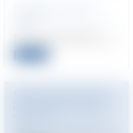
TOUT SAVOIR SUR L'ÉPARGNE
SALARIALE
Particuliers
/
Emploi
/
Retraite / Epargne
salariale
Alors que la semaine de l'épargne
salariale se déroulait du 26 au 30 mars 201...
Lire la suite
JUSQU'OÙ S'ÉTEND L'OBLIGATION
D'INFORMATION ET DE CONSEIL DU
NOTAIRE EN MATIÈRE DE RISQUE
D'INONDATION ?
Particuliers
/
Patrimoine
/
Immobilier /
Logement