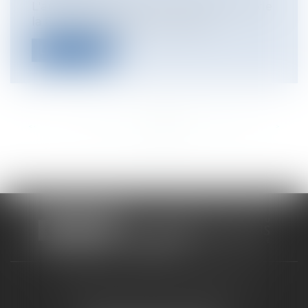
L'arrêt rendu par la 1ère chambre civile de
la Cour de Cassation le 14 févrie...
Lire la suite
<<
<
...
311
312
313
314
315
316
317
...
>
>>
CABINET RUEIL-MALMAISON