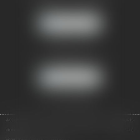
121, avenue Paul Doumer
92500 RUEIL-MALMAISON
NOUS LOCALISER
CABINET PARIS
52, boulevard Emile Augier
75116 PARIS
NOUS LOCALISER
Pour nous contacter :
Tél :
01 41 91 76 76
ACCUEIL
LE CABINET
L'ÉQUIPE
EXPERTISES
EUROJURIS
HONORAIRES
VIDÉOS
CONTACT
PLAN DU SITE