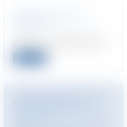
CRITÈRES D'UNE INFECTION
NOSOCOMIALE
Particuliers
/
Santé
/
Responsabilité
médicale
La présomption d’imputabilité aux soins
d’une infection survenue au cours de...
Lire la suite
L’ASSURANCE RETRAITE DÉSACTIVE
SA PAGE FACEBOOK POUR
PROTÉGER LES DONNÉES DE SES
UTILISATEURS
Particuliers
/
Emploi
/
Retraite / Epargne