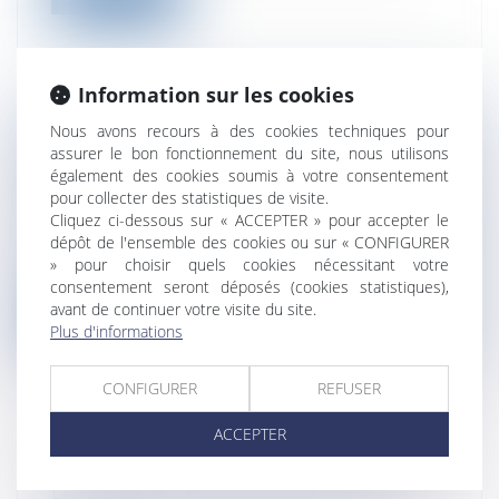
Information sur les cookies
Nous avons recours à des cookies techniques pour
LE PRINCIPAL TAUX DINTÉRÊT
assurer le bon fonctionnement du site, nous utilisons
DIRECTEUR DANS LA ZONE EURO
également des cookies soumis à votre consentement
RESTERA À 4 %
pour collecter des statistiques de visite.
Cliquez ci-dessous sur « ACCEPTER » pour accepter le
Entreprises
/
Finances
/
Banque et finance
dépôt de l'ensemble des cookies ou sur « CONFIGURER
La Banque centrale européenne (BCE) a
» pour choisir quels cookies nécessitant votre
précisé jeudi après une réunion de ses...
consentement seront déposés (cookies statistiques),
avant de continuer votre visite du site.
Lire la suite
Plus d'informations
CONFIGURER
REFUSER
ACCEPTER
L'ONU AUTORISE LE DÉPLOIEMENT
D'UNE FORCE INTERNATIONALE AU