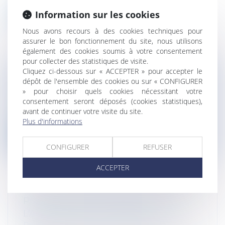
Information sur les cookies
Lire la suite
Nous avons recours à des cookies techniques pour
assurer le bon fonctionnement du site, nous utilisons
également des cookies soumis à votre consentement
pour collecter des statistiques de visite.
Cliquez ci-dessous sur « ACCEPTER » pour accepter le
LE BULLETIN DE PAIE
dépôt de l'ensemble des cookies ou sur « CONFIGURER
» pour choisir quels cookies nécessitant votre
Particuliers
/
Emploi
/
Contrat de travail
consentement seront déposés (cookies statistiques),
Sans aucune mention de Convention
avant de continuer votre visite du site.
CollectiveIl convient de distinguer le cas...
Plus d'informations
Lire la suite
CONFIGURER
REFUSER
ACCEPTER
POURSUITE DES TRAVAUX APRÈS
L'ANNULATION D'UN PERMIS