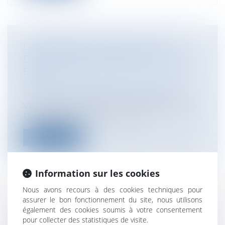
LE RÉGIME DES PLANS LOCAUX
D'URBANISME MODIFIÉS PAR LA LOI
ENE
Collectivités
/
Urbanisme
/
Permis de
construire/ Documents d'urbanisme
Vient d'être publiée au Journal Officiel du
13 juillet dernier la loi n° 2010...
Lire la suite
Information sur les cookies
Nous avons recours à des cookies techniques pour
assurer le bon fonctionnement du site, nous utilisons
JUSTICIABLES : RÉFORME DES
également des cookies soumis à votre consentement
POURSUITES DISCIPLINAIRES CONTRE
pour collecter des statistiques de visite.