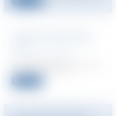
Lire la suite
LE DÉBLOCAGE DE L'IPHONE EST
DÉSORMAIS AUTORISÉ AUX ETATS-
UNIS
Particuliers
/
Consommation
/
Informatique et Internet
La loi américaine sur les droits d'auteurs a
été révisée le 26 juillet pour l...
Lire la suite
LE DÉLIT D'ABUS DE FAIBLESSE