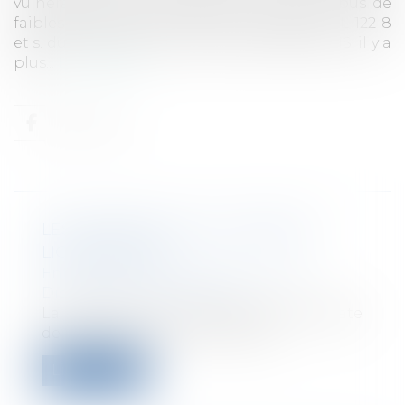
vulnérable.L'abus de faiblesse Le délit d’abus de
faiblesse (articles 223-15-2 du Code pénal ; L 122-8
et s. du Code de la consommation)PORTALIS, il y a
plus...
Lire la suite
LES ÉLÉMENTS DE LA LETTRE DE
LICENCIEMENT
Entreprises
/
Ressources humaines
/
Discipline et licenciement
La notification du licenciement fixe la date
de la rupture du contrat de trav...
Lire la suite