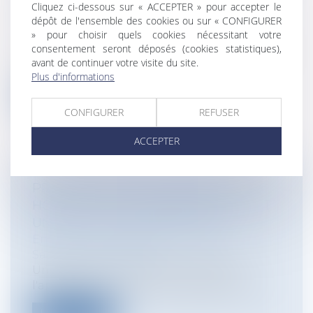
LES MAGISTRATS
Cliquez ci-dessous sur « ACCEPTER » pour accepter le
dépôt de l'ensemble des cookies ou sur « CONFIGURER
Particuliers
/
Civil / Pénal
/
Procédure
» pour choisir quels cookies nécessitant votre
pénale / Procédure civile
consentement seront déposés (cookies statistiques),
La loi ouvre aux justiciables la possibilité, à
avant de continuer votre visite du site.
la fin du mois de janvier 201...
Plus d'informations
Lire la suite
CONFIGURER
REFUSER
ACCEPTER
PRINCIPE D'ÉGALITÉ ENTRE LES
HOMMES ET LES FEMMES EXERÇANT
UNE ACTIVITÉ INDÉPENDANTE
Entreprises
/
Ressources humaines
/
Salaires et avantages
Une directive européenne relative à
l'application du principe d'égalité de tr...