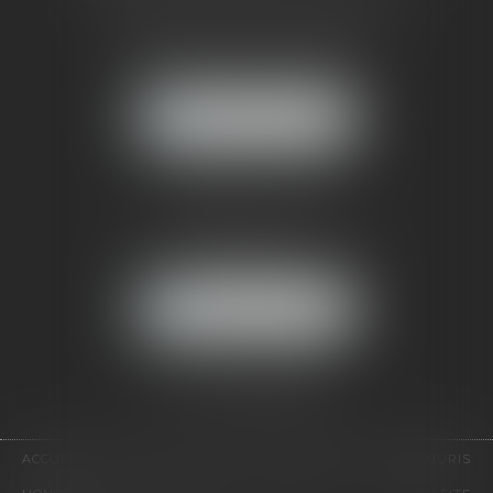
121, avenue Paul Doumer
92500 RUEIL-MALMAISON
NOUS LOCALISER
CABINET PARIS
52, boulevard Emile Augier
75116 PARIS
NOUS LOCALISER
Pour nous contacter :
Tél :
01 41 91 76 76
ACCUEIL
LE CABINET
L'ÉQUIPE
EXPERTISES
EUROJURIS