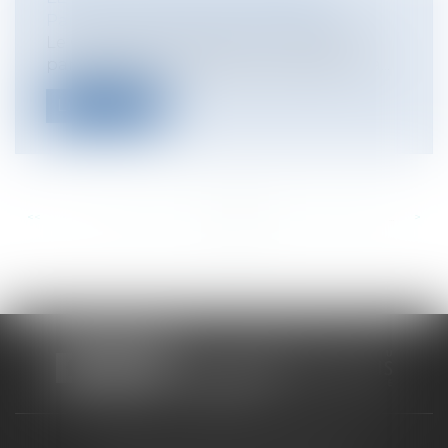
Particuliers
/
Civil / Pénal
/
Victimes
Le Code pénal protège une catégorie
particulière de victimes en réprimant l’a...
Lire la suite
<<
<
...
760
761
762
763
764
765
766
...
>
>>
CABINET RUEIL-MALMAISON