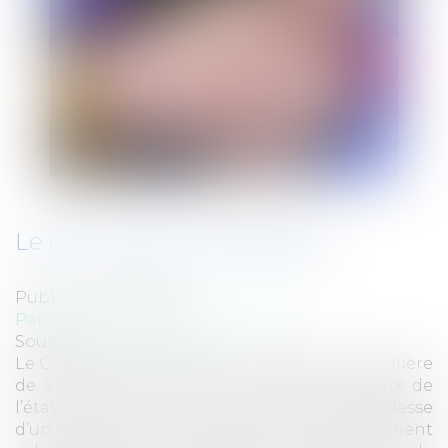
Le délit d'abus de faiblesse
Publié le :
05/08/2010
Particuliers
/
Civil / Pénal
/
Victimes
Source :
www.eurojuris.fr
Le Code pénal protège une catégorie particulière
de victimes en réprimant l’abus frauduleux de
l’état d’ignorance ou de situation de faiblesse
d’un mineur ou d’une personne particulièrement