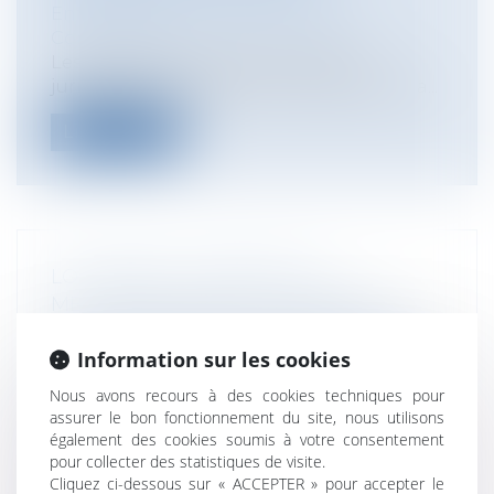
Entreprises
/
Marketing et ventes
/
Concurrence
Les représentants des professions
juridiques et judiciaires – conseil nationa...
Lire la suite
LOI CARREZ : L’ERREUR DE
MESURAGE GRAVE ET MANIFESTE
PEUT ENTRAÎNER LA RESPONSABILITÉ
Information sur les cookies
SOLIDAIRE DU DIAGNOSTIQUEUR, DE
L’AGENCE IMMOBILIÈRE ET DU
Nous avons recours à des cookies techniques pour
NOTAIRE
assurer le bon fonctionnement du site, nous utilisons
également des cookies soumis à votre consentement
Particuliers
/
Patrimoine
/
Immobilier /
pour collecter des statistiques de visite.
Logement
Cliquez ci-dessous sur « ACCEPTER » pour accepter le
A l’occasion de la vente d’un local