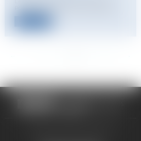
L’employeur doit délivrer l’attestation
POLE EMPLOI dans tous les cas d’expir...
Lire la suite
<<
<
...
351
352
353
354
355
356
357
...
>
>>
CABINET RUEIL-MALMAISON