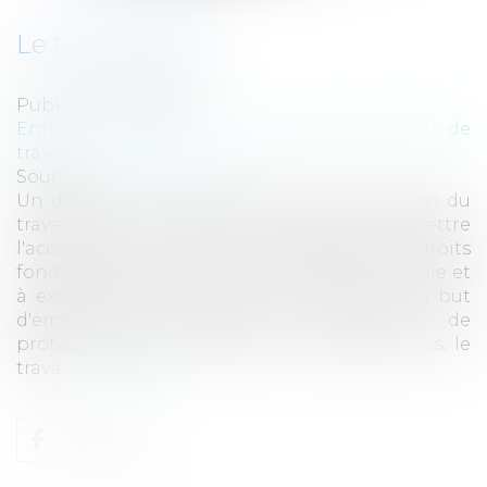
Le travail social
Publié le :
29/05/2017
Entreprises
/
Ressources humaines
/
Contrat de
travail
Source :
www.eurojuris.fr
Un décret du 6 mai 2017 précise la définition du
travail social : Le travail social vise à permettre
l'accès des personnes à l'ensemble des droits
fondamentaux, à faciliter leur inclusion sociale et
à exercer une pleine citoyenneté. Dans un but
d'émancipation, d'accès à l'autonomie, de
protection et de participation des personnes, le
trava...
Lire la suite