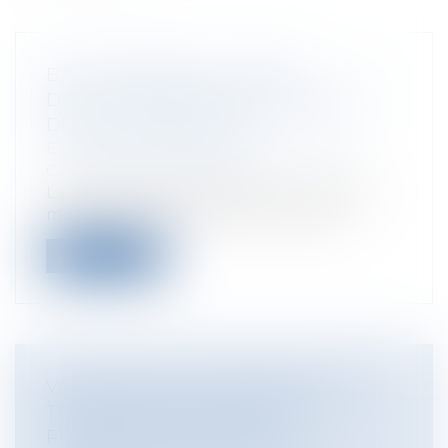
BAIL COMMERCIAL : RISQUE
D'ÉVICTION, RÉSILIATION DE BAIL ET
DROIT À RÉPARATION
Entreprises
/
Gestion de l'entreprise
/
Construction Immobilier
La Cour de Cassation dans un arrêt du 2
mars 2017 a eu à traiter de la problé...
Lire la suite
VALIDATION DE LA RÉFORME DES
TARIFS RÉGLEMENTÉS DES
PROFESSIONS JURIDIQUES