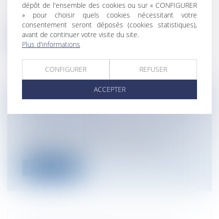
dépôt de l'ensemble des cookies ou sur « CONFIGURER
commercial, le diagnostiqueur mandaté
» pour choisir quels cookies nécessitant votre
par...
consentement seront déposés (cookies statistiques),
avant de continuer votre visite du site.
Lire la suite
Plus d'informations
CONFIGURER
REFUSER
ACCEPTER
LE TRAVAIL SOCIAL
Entreprises
/
Ressources humaines
/
Contrat de travail
Un décret du 6 mai 2017 précise la
définition du travail social : Le trava...
Lire la suite