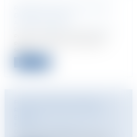
RAMADAN 2017 : QUELS SONT MES
DROITS AU TRAVAIL?
Actualités du cabinet
Particuliers
/
Emploi
/
Contrat de travail
Prière au bureau, pénibilité, congés
payés… Le ramadan, qui a débuté ce
samed...
Lire la suite
FIN DU CONTRAT DE TRAVAIL ET
REMISE DE L'ATTESTATION PÔLE
EMPLOI
Entreprises
/
Ressources humaines
/
Discipline et licenciement