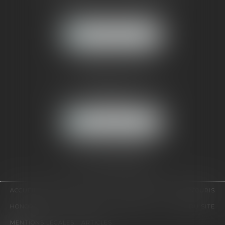
121, avenue Paul Doumer
92500 RUEIL-MALMAISON
NOUS LOCALISER
CABINET PARIS
52, boulevard Emile Augier
75116 PARIS
NOUS LOCALISER
Pour nous contacter :
Tél :
01 41 91 76 76
ACCUEIL
LE CABINET
L'ÉQUIPE
EXPERTISES
EUROJURIS
HONORAIRES
VIDÉOS
CONTACT
PLAN DU SITE
MENTIONS LÉGALES
ARTICLES