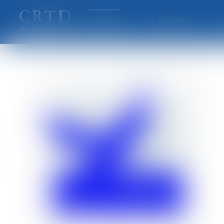
ACCUEIL
LE CABINET
L