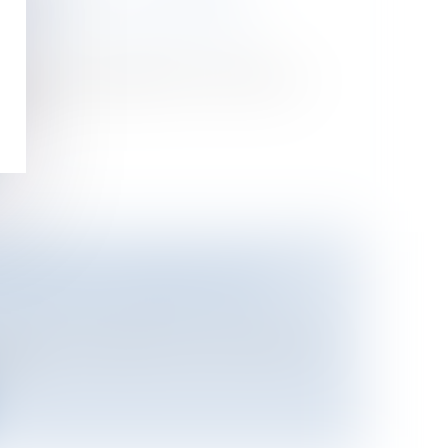
ORDRE
ational
/
Droit Européen / Droit
péenne a adressé le 3 juin 2010 une
meu...
OPÉEN EN MATIÈRE D'ASILE
ational
/
Droit Européen / Droit
rlement Européen et du Conseil du 19
o...