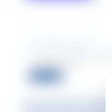
LES CHÈQUES VACANCES
Entreprises
/
Ressources humaines
/
Sa
Les chèques vacances permettent aux s
leurs dépenses de vacan...
Lire la suite
CERTIFICAT MÉDICAL ET DIVOR