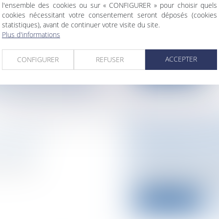
l'ensemble des cookies ou sur « CONFIGURER » pour choisir quels
RAPPELÉE À L'
cookies nécessitant votre consentement seront déposés (cookies
Collectivités
/
Intern
statistiques), avant de continuer votre visite du site.
communautaire
r un examen clinique
Plus d'informations
La Commission Euro
lettre de mise en de
ACCEPTER
CONFIGURER
REFUSER
Lire la suite
’OFFRE DE
UN BUREAU EUR
AI 2010
Collectivités
/
Intern
communautaire
Démission
Un règlement du Pa
oyeur doit
mai 2010 porte créati
Lire la suite