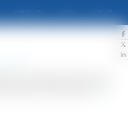
HONORAIRES
VIDÉOS
CONTACT
et avantages
de payer leurs dépenses de vacances. C'est un
emble du territoire national et dans l'Union
des collectivités publiques.Chèques vacances:
e financement? En 2009, les Chèque...
Lire la