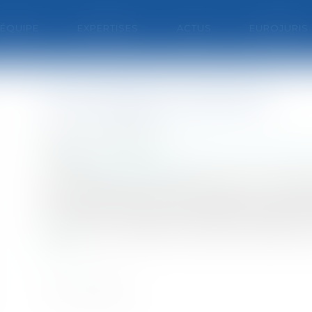
'ÉQUIPE
EXPERTISES
ACTUS
EUROJURIS
Les chèques vacances
Publié le :
17/06/2010
Entreprises
/
Ressources humaines
/
Salaires 
Source :
www.eurojuris.fr
Les chèques vacances permettent aux salariés 
titre nominatif, qui sera valable sur l'ens
européenne auprès de prestataires agréés ou 
qui peut en bénéficier? Quelles modalités d
suite