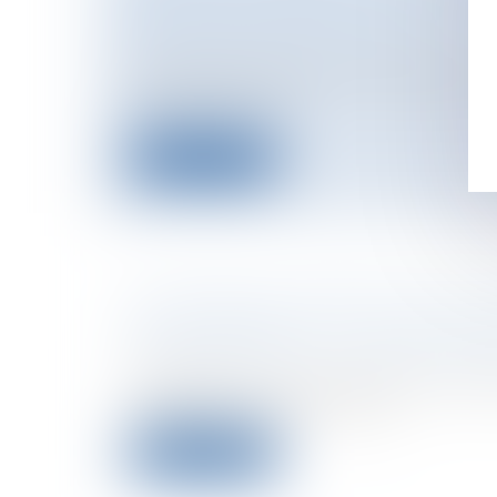
Particuliers
/
Famille
/
Divorces
Un certificat médical doit être basé su
réalisé par le mé...
Lire la suite
LE NOUVEAU CADRE LÉGAL DE L
RECLASSEMENT : LA LOI DU 18 M
Particuliers
/
Emploi
/
Licenciements / 
Préalablement au licenciement, l’empl
demander au salarié s’il acce...
Lire la suite