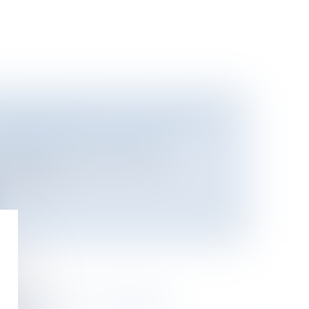
N 2010 RELATIVE À LA CRÉATION
’ASSISTANTS MATERNELS
e
/
Enfants
néraliser des expérimentations
mbler da...
E CAPITAUX: LA FRANCE