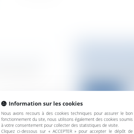
LA LOI DU 9 JUI
DES MAISONS D
laires et avantages
Particuliers
/
Famill
alariés de payer
Cette Loi vise à gé
permettant de rasse
Lire la suite
Information sur les cookies
Nous avons recours à des cookies techniques pour assurer le bon
fonctionnement du site, nous utilisons également des cookies soumis
à votre consentement pour collecter des statistiques de visite.
CE
BLANCHIMENT D
Cliquez ci-dessous sur « ACCEPTER » pour accepter le dépôt de