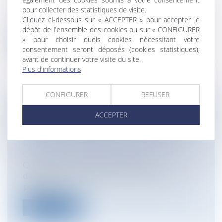
publique / Personnel administratif
pour collecter des statistiques de visite.
Le décret du 29 décembre 2021 prévoyait
Cliquez ci-dessous sur « ACCEPTER » pour accepter le
diverses indemnités pour les enseigna...
dépôt de l'ensemble des cookies ou sur « CONFIGURER
» pour choisir quels cookies nécessitant votre
Lire la suite
consentement seront déposés (cookies statistiques),
avant de continuer votre visite du site.
Plus d'informations
CONFIGURER
REFUSER
LE DÉLAI D'ACTION DE L'ASSURÉ
ACCEPTER
CONTRE L'ASSUREUR
Particuliers
/
Patrimoine
/
Assurances
Entreprises
/
Gestion de l'entreprise
/
Gestion des risques et sécurité
Quel que soit le type de contrat
d'assurance souscrit pour des besoins
person...
Lire la suite