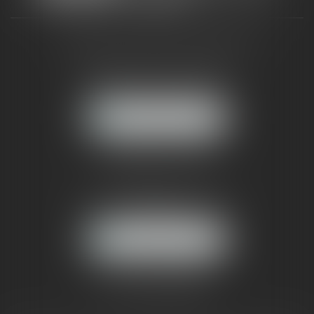
CABINET RUEIL-MALMAISON
121, avenue Paul Doumer
92500 RUEIL-MALMAISON
NOUS LOCALISER
CABINET PARIS
52, boulevard Emile Augier
75116 PARIS
NOUS LOCALISER
Pour nous contacter :
Tél :
01 41 91 76 76