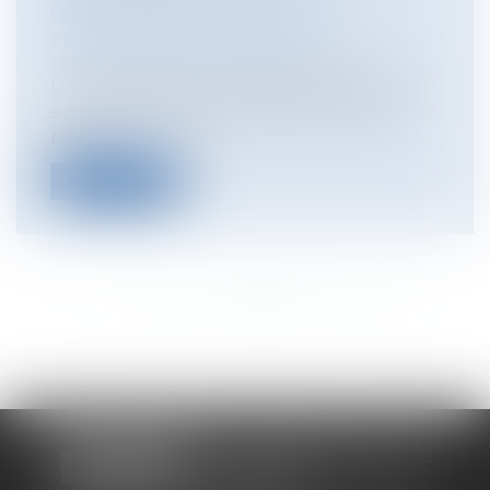
CONCURRENCE DÉLOYALE
Entreprises
/
Gestion de l'entreprise
/
Gestion des risques et sécurité
Un manquement au Règlement Général
sur la Protection des données (RGPD)
peut...
Lire la suite
<<
<
...
129
130
131
132
133
134
135
...
>
>>