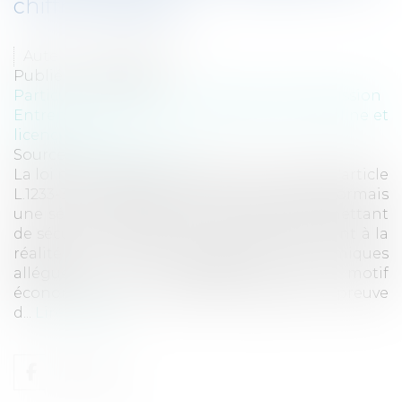
chiffre d'affaires
Auteur : NIGON Audrey
Publié le :
29/11/2022
Particuliers
/
Emploi
/
Licenciements / Démission
Entreprises
/
Ressources humaines
/
Discipline et
licenciement
Source :
www.eurojuris.fr
La loi n°2016-1088 du 8 août 2016 a modifié l'article
L.1233-3 du Code du travail qui prévoit désormais
une série d’indicateurs et de critères, permettant
de sécuriser l’appréciation des parties, quant à la
réalité et le sérieux des difficultés économiques
alléguées. Un licenciement pour motif
économique peut ainsi être justifié par la preuve
d...
Lire la suite