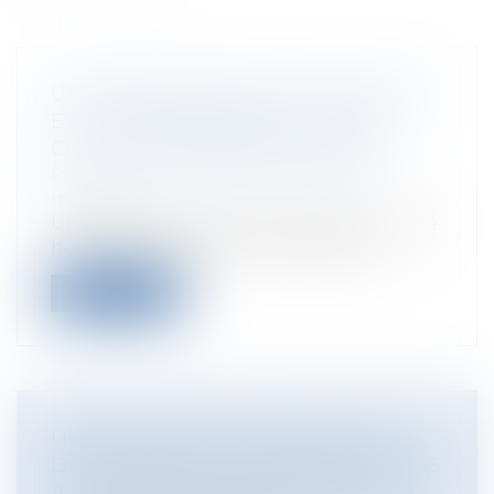
UN ÉTABLISSEMENT DE SANTÉ PRIVÉ
EST-IL RESPONSABLE EN CAS DE
CHUTE D’UN PATIENT DE SON LIT ?
Particuliers
/
Santé
/
Responsabilité
médicale
Une patiente âgée de plus de 83 ans a été
hospitalisée dans une clinique pour...
Lire la suite
LICENCIEMENT ÉCONOMIQUE : LES
DIFFICULTÉS NE SE CANTONNENT PAS
À UNE BAISSE DES COMMANDES OU