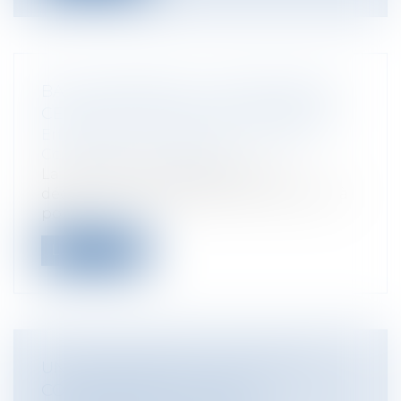
BAIL COMMERCIAL, LIQUIDATION ET
CESSION DE FONDS DE COMMERCE
Entreprises
/
Gestion de l'entreprise
/
Construction Immobilier
La renonciation du bailleur à sa
déclaration de loyers vaut renonciation à
po...
Lire la suite
UN MANQUEMENT AU RGPD PEUT
CONSTITUER UN ACTE DE