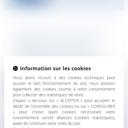
MODIFICATION DU CODE DE JUSTICE
ADMINISTRATIVE : DE LA JUSTICE
ADMINISTRATIVE DE DEMAIN
Collectivités
/
Contentieux
/
Tribunal
administratif/ Procédure administrative
Information sur les cookies
Le décret n° 2016-1480 du 2 novembre
2016, dit "JAD" (pour Justice Administra...
Nous avons recours à des cookies techniques pour
assurer le bon fonctionnement du site, nous utilisons
Lire la suite
également des cookies soumis à votre consentement
pour collecter des statistiques de visite.
Cliquez ci-dessous sur « ACCEPTER » pour accepter le
dépôt de l'ensemble des cookies ou sur « CONFIGURER
» pour choisir quels cookies nécessitant votre
consentement seront déposés (cookies statistiques),
ENSEMBLE IMMOBILIER UNIQUE :
avant de continuer votre visite du site.