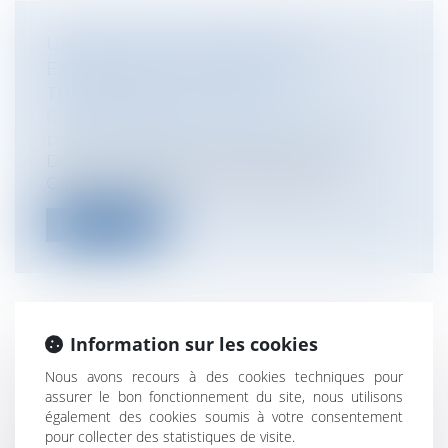
UNE COLLECTIVITÉ PEUT-ELLE
EXERCER UNE COMPÉTENCE
TRANSFÉRÉE À UN EPCI ?
Collectivités
/
Services publics
/
Service
public / Délégation de service public
Dans une décision du 21 février 2011, le
Conseil d'Etat, tout en confirmant l...
Lire la suite
Information sur les cookies
DÉCRET DU 24 MARS 2011 RELATIF
Nous avons recours à des cookies techniques pour
AUX ÉTUDES DE SÉCURITÉ PUBLIQUE
assurer le bon fonctionnement du site, nous utilisons
Collectivités
/
Urbanisme
/
Permis de
également des cookies soumis à votre consentement
construire/ Documents d'urbanisme
pour collecter des statistiques de visite.