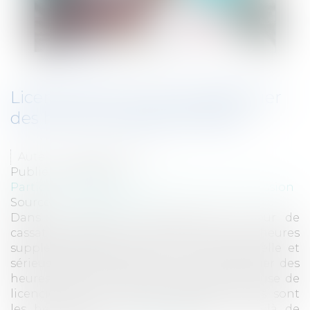
Licenciement et refus d’effectuer
des heures supplémentaires
Auteur : HORNY Caroline
Publié le :
28/03/2011
Particuliers
/
Emploi
/
Licenciements / Démission
Source :
www.eurojuris.fr
Dans un arrêt du 9 février 2011 la Cour de
cassation juge que le refus d'effectuer des heures
supplémentaires peut être une cause réelle et
sérieuse de licenciementLe refus d'effectuer des
heures supplémentaires peut être une cause de
licenciement Les heures supplémentaires sont
les heures que le salarié effectue au delà de