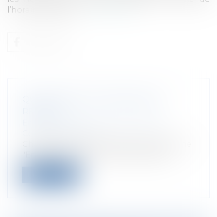
l’horaire légal de t...
Lire la suite
QUI RECRUTE ET DANS QUELLE
RÉGION?
Entreprises
/
Ressources humaines
/
Contrat de travail
Chaque année, le Pôle Emploi réalise une
"Enquête Besoins en Main-d'Oeuvre"....
Lire la suite