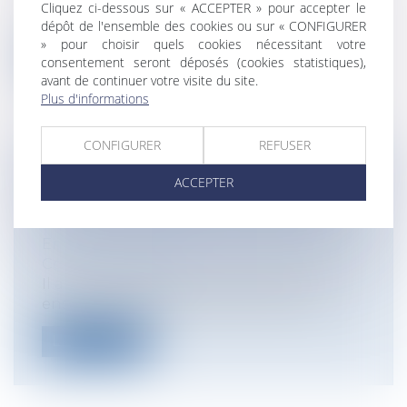
Le décret du 24 mars 2011 relatif aux
Cliquez ci-dessous sur « ACCEPTER » pour accepter le
études de sécurité publique vise à éten...
dépôt de l'ensemble des cookies ou sur « CONFIGURER
» pour choisir quels cookies nécessitant votre
Lire la suite
consentement seront déposés (cookies statistiques),
avant de continuer votre visite du site.
Plus d'informations
CONFIGURER
REFUSER
EFFET SUR LES SALARIÉS D'UNE
ACCEPTER
CLAUSE DE NON SOLLICITATION
CONCLUE ENTRE DEUX ENTREPRISES
Entreprises
/
Ressources humaines
/
Contrat de travail
Il arrive que deux entreprises travaillant
ensemble décident de conclure un a...
Lire la suite