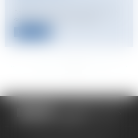
Démission
Dans un arrêt du 9 février 2011 la Cour de
cassation juge que le refus d'effe...
Lire la suite
<<
<
...
708
709
710
711
712
713
714
...
>
>>
CABINET RUEIL-MALMAISON