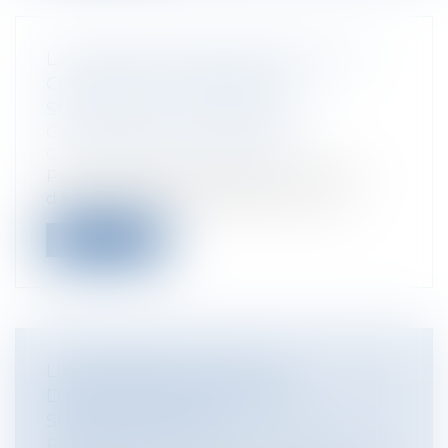
LA DÉCISION DE RÉSILIATION DUN
CONTRAT EST DÉSORMAIS
SUSCEPTIBLE DE RECOURS
Collectivités
/
Marchés publics
/
Contestation et contentieux
Par un arrêt du 21 mars 2011, le Conseil
d’Etat admet que la décision de rési...
Lire la suite
LICENCIEMENT ET REFUS
D’EFFECTUER DES HEURES
SUPPLÉMENTAIRES
Particuliers
/
Emploi
/
Licenciements /