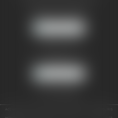
121, avenue Paul Doumer
92500 RUEIL-MALMAISON
NOUS LOCALISER
CABINET PARIS
52, boulevard Emile Augier
75116 PARIS
NOUS LOCALISER
Pour nous contacter :
Tél :
01 41 91 76 76
ACCUEIL
LE CABINET
L'ÉQUIPE
EXPERTISES
EUROJURIS
HONORAIRES
VIDÉOS
CONTACT
PLAN DU SITE