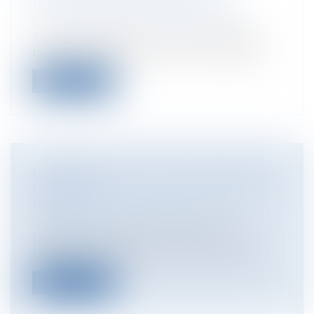
Entreprises
/
Marketing et ventes
/
Contrats commerciaux/ distribution
Selon le code de commerce, engage la
responsabilité de son auteur et l'oblige...
Lire la suite
CRÉANCIERS, NE VOUS TROMPEZ PAS
DE CIBLE !
Entreprises
/
Gestion de l'entreprise
/
Gestion des risques et sécurité
L’arrêt prononcé le 17 juin 2020 (n° 19-
13153) par la Chambre commerciale de...
Lire la suite