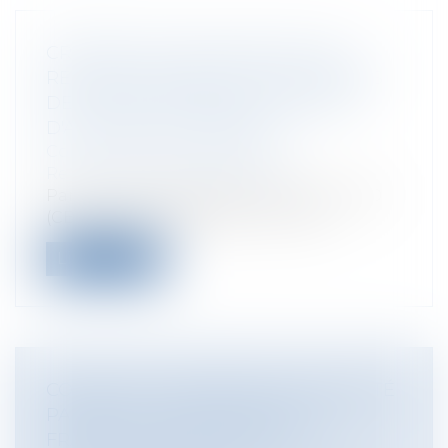
CRITÈRES DE RECEVABILITÉ DES
RECOURS CONTRE LES DOCUMENTS
DE PORTÉE GÉNÉRALE ÉMANANT
D'AUTORITÉS PUBLIQUES
Collectivités
/
Contentieux
/
Responsabilité administrative
Par une récente décision du 12 juin 2020
(CE sect. 12 juin 2020 GISTI n° 4181...
Lire la suite
COVID-19 ET CONTRÔLE DE L'ACTIVITÉ
PARTIELLE : QUELLES SONT LES
FRAUDES RECHERCHÉES ?