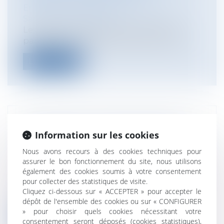
Entreprises
/
Ressources humaines
/
Salaires et avantages
Le système d’indemnisation d’activité
partielle permet, sous certaines condit...
Lire la suite
L’IMMEUBLE NON ENCORE VENDU
Information sur les cookies
CONSTITUE-T-IL UN ACTIF DISPONIBLE
Nous avons recours à des cookies techniques pour
?
assurer le bon fonctionnement du site, nous utilisons
Entreprises
/
Contentieux
/
Entreprises en
également des cookies soumis à votre consentement
difficultés / procédures collectives
pour collecter des statistiques de visite.
C’est l’ordonnance du 18 décembre 2008,
Cliquez ci-dessous sur « ACCEPTER » pour accepter le
dans son article 74 qui précise la no...
dépôt de l'ensemble des cookies ou sur « CONFIGURER
» pour choisir quels cookies nécessitant votre
Lire la suite
consentement seront déposés (cookies statistiques),