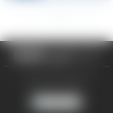
<<
<
...
198
199
200
201
202
203
204
...
>
>>
CABINET RUEIL-MALMAISON
121, avenue Paul Doumer
92500 RUEIL-MALMAISON
NOUS LOCALISER