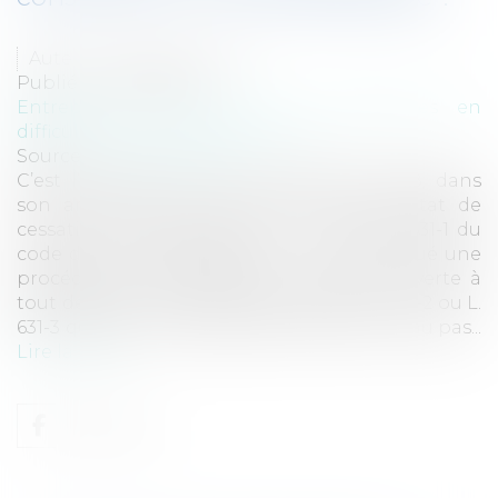
Auteur : NICOLAS Audrey
Publié le :
31/08/2020
Entreprises
/
Contentieux
/
Entreprises en
difficultés / procédures collectives
Source :
www.eurojuris.fr
C’est l’ordonnance du 18 décembre 2008, dans
son article 74 qui précise la notion d’état de
cessation de paiements. Ainsi, l’article L631-1 du
code de commerce dispose : « Il est institué une
procédure de redressement judiciaire ouverte à
tout débiteur mentionné aux articles L. 631-2 ou L.
631-3 qui, dans l'impossibilité de faire face au pas...
Lire la suite