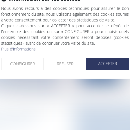
Nous avons recours à des cookies techniques pour assurer le bon
fonctionnement du site, nous utilisons également des cookies soumis
à votre consentement pour collecter des statistiques de visite.
Cliquez ci-dessous sur « ACCEPTER » pour accepter le dépôt de
l'ensemble des cookies ou sur « CONFIGURER » pour choisir quels
cookies nécessitant votre consentement seront déposés (cookies
LANS POUR
PUBLICATION D'
statistiques), avant de continuer votre visite du site.
L'ASSISTANCE M
Plus d'informations
Particuliers
/
Famill
 les pièges: Jean-
Un décret du 4 mars 
ACCEPTER
CONFIGURER
REFUSER
européennes relatives
Lire la suite
D'UTILISATION
VICTIME DE VIO
VIER 2016?
TRADUCTION ET 
INTERPRÈTE, ÉV