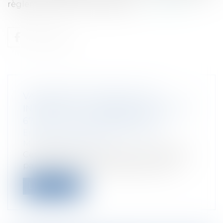
règlement (CE) n° 44/2001 du C...
Lire la suite
VALIDITÉ DES CONSTATS SUR
INTERNET ET LA NORME AFNOR NFZ
67-147 DU 11 SEPTEMBRE 2010
Entreprises
/
Marketing et ventes
/
Marques et brevets
Cette affaire concerne l'action engagée
par l'un des trois cofondateurs de la...
Lire la suite