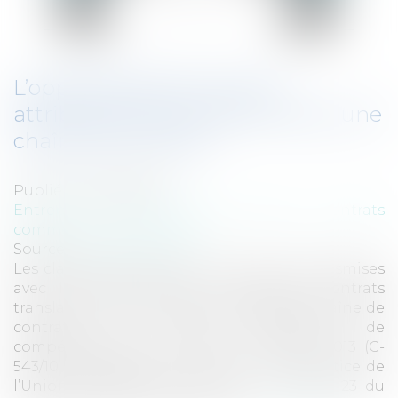
L’opposabilité des clauses
attributives de juridiction dans une
chaîne de contrats
Publié le :
02/05/2013
Entreprises
/
Marketing et ventes
/
Contrats
commerciaux/ distribution
Source :
www.eurojuris.fr
Les clauses de juridiction ne sont pas transmises
avec la chose dans les chaînes de contrats
translatives de propriété européennes.Chaîne de
contrats et clause attributive de
compétenceDans un arrêt du 7 février 2013 (C-
543/10, Refcomp Spa c. Axa) la Cour de justice de
l’Union européenne a dit que « L’article 23 du