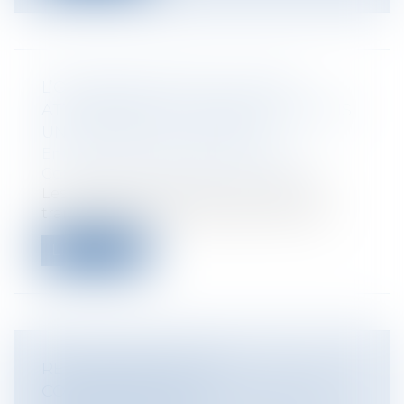
L’OPPOSABILITÉ DES CLAUSES
ATTRIBUTIVES DE JURIDICTION DANS
UNE CHAÎNE DE CONTRATS
Entreprises
/
Marketing et ventes
/
Contrats commerciaux/ distribution
Les clauses de juridiction ne sont pas
transmises avec la chose dans les chaî...
Lire la suite
RESPONSABILITÉ DES
CONSTRUCTEURS ET COMPÉTENCE