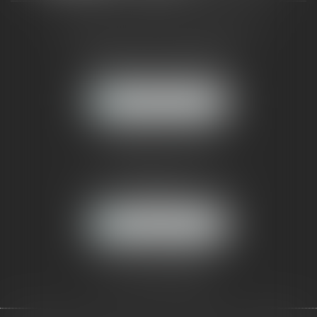
CABINET RUEIL-MALMAISON
121, avenue Paul Doumer
92500 RUEIL-MALMAISON
NOUS LOCALISER
CABINET PARIS
52, boulevard Emile Augier
75116 PARIS
NOUS LOCALISER
Pour nous contacter :
Tél :
01 41 91 76 76