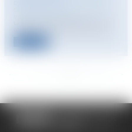
DES JURIDICTIONS
Collectivités
/
Urbanisme
/
Ouvrages et
travaux publics/Construction
La question se pose régulièrement de la
compétence des juridictions dans le c...
Lire la suite
<<
<
...
561
562
563
564
565
566
567
...
>
>>