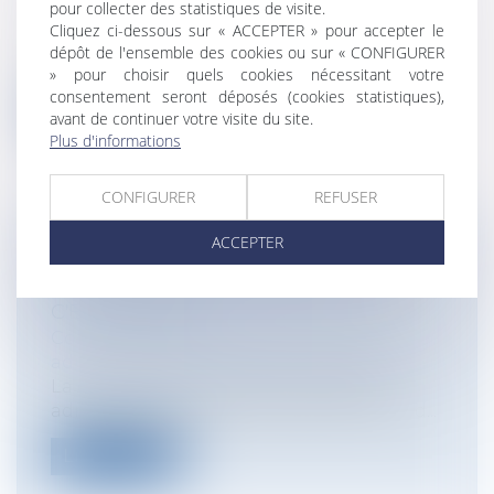
pour collecter des statistiques de visite.
Informatique et Internet
Cliquez ci-dessous sur « ACCEPTER » pour accepter le
Le 18 mars 2013, le Tribunal de Grande
dépôt de l'ensemble des cookies ou sur « CONFIGURER
Instance de Paris a réouvert le débat...
» pour choisir quels cookies nécessitant votre
consentement seront déposés (cookies statistiques),
Lire la suite
avant de continuer votre visite du site.
Plus d'informations
CONFIGURER
REFUSER
ACCEPTER
LE TÉLÉRECOURS DEVANT LES
JURIDICTIONS ADMINISTRATIVES :
C'EST DEMAIN !
Collectivités
/
Contentieux
/
Tribunal
administratif/ Procédure administrative
La dématérialisation de la procédure
administrative contentieuse est lancée d...
Lire la suite