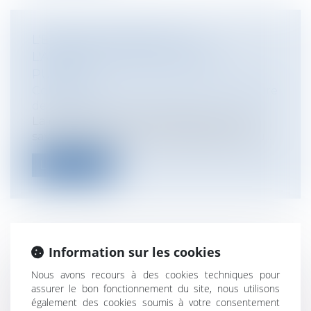
L'ERREUR MATÉRIELLE ET
L'ATTRIBUTION DES MARCHÉS
PUBLICS
Collectivités
/
Marchés publics
/
Procédure
de passation
La question se pose régulièrement de
savoir quelles sont les conséquences d'u...
Lire la suite
Information sur les cookies
DIFFAMATION ET PRESCRIPTION : LA
PUBLICATION D’UN CONTENU ANCIEN
Nous avons recours à des cookies techniques pour
assurer le bon fonctionnement du site, nous utilisons
VIA UN HYPERLIEN
également des cookies soumis à votre consentement
Particuliers
/
Consommation
/