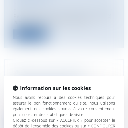
Particuliers
Entreprises
/
Finances
/
Banque et finance
Par un arrêt du 27 mars 2025 (n° 22-11.482),
la deuxième chambre civile de la...
Lire la suite
RÉSOLUTION UNILATÉRALE ET
CADUCITÉ DES CONTRATS
INTERDÉPENDANTS
Information sur les cookies
Entreprises
/
Marketing et ventes
/
Nous avons recours à des cookies techniques pour
Contrats commerciaux/ distribution
assurer le bon fonctionnement du site, nous utilisons
Cass. com., 5 févr. 2025, n° 23-23.358
également des cookies soumis à votre consentement
Lorsqu’un contrat de fourniture et...
pour collecter des statistiques de visite.
Cliquez ci-dessous sur « ACCEPTER » pour accepter le
Lire la suite
dépôt de l'ensemble des cookies ou sur « CONFIGURER