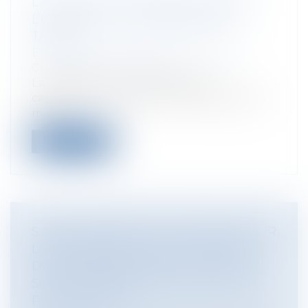
LA VENTE DE L’OUVRAGE SUPPOSE
L’EXISTENCE D’UNE RÉCEPTION
TACITE
Entreprises
/
Gestion de l'entreprise
/
Construction Immobilier
La réception tacite implique de
caractériser la volonté non équivoque du
maît...
Lire la suite
SAISIE-ATTRIBUTION : PRÉCISIONS SUR
LA POSSIBILITÉ POUR LA CAUTION
D’AGIR CONTRE LA SOUS-CAUTION
SUR LE FONDEMENT D’UN ACTE DE
PRÊT NOTARIÉ