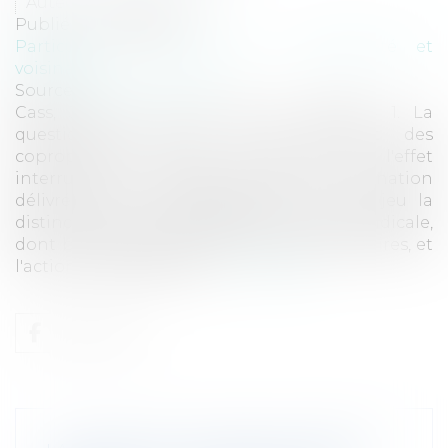
Auteur : GAUVIN Ludovic
Publié le :
21/05/2025
Particuliers
/
Patrimoine
/
Copropriété et
voisinage
Source :
www.eurojuris.fr
Cass, 3ème civ, 7 mai 2025, n°23-19.324 1. La
question de savoir si le Syndicat des
copropriétaires peut bénéficier de l'effet
interruptif de prescription d'une assignation
délivrée par un copropriétaire met en jeu la
distinction fondamentale entre l'action syndicale,
dont bénéficie le Syndicat des copropriétaires, et
l'action individuelle do...
Lire la suite