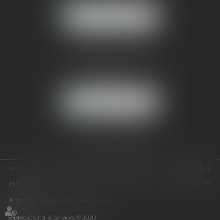
NOUS LOCALISER
CABINET PARIS
52, boulevard Emile Augier
75116 PARIS
NOUS LOCALISER
Pour nous contacter :
Tél :
01 41 91 76 76
ACCUEIL
LE CABINET
L'ÉQUIPE
EXPERTISES
EUROJURIS
HONORAIRES
VIDÉOS
CONTACT
PLAN DU SITE
MENTIONS LÉGALES
ARTICLES
Septeo Digital & Services © 2020