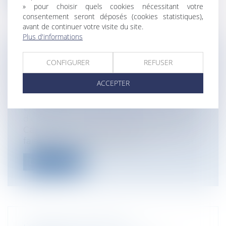
» pour choisir quels cookies nécessitant votre
consentement seront déposés (cookies statistiques),
avant de continuer votre visite du site.
Plus d'informations
LA CADUCITÉ D’UN CONTRAT
CONFIGURER
REFUSER
INTERDÉPENDANT SUPPOSE QUE
TOUTES LES PARTIES AIENT ÉTÉ
ACCEPTER
ATTRAITES À L’INSTANCE
Entreprises
/
Vie de l'entreprise
/
Cession
d'entreprise
Cass. com., 7 mai 2025, n°24-14.277 1. Les
faits Par un protocole trans...
Lire la suite