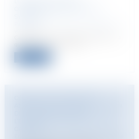
LORSQUE L'ACTION DU
COPROPRIÉTAIRE PROFITE AU
SYNDICAT
Particuliers
/
Patrimoine
/
Copropriété et
voisinage
Cass, 3ème civ, 7 mai 2025, n°23-19.324 1. La
question de savoir si le Syn...
Lire la suite
OBLIGATION D’INFORMATION
ANNUELLE DES CAUTIONS : MAINTIEN
DE L’OBLIGATION JUSQU’À
L’EXTINCTION TOTALE DE LA DETTE
GARANTIE
Entreprises
/
Finances
/
Banque et finance