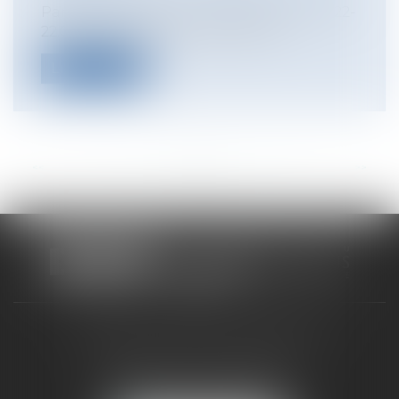
Par un arrêt du 30 avril 2025 (pourvoi n°22-
22.033), la deuxième chambre civi...
Lire la suite
<<
<
...
33
34
35
36
37
38
39
...
>
>>
CABINET RUEIL-MALMAISON
121, avenue Paul Doumer
92500 RUEIL-MALMAISON