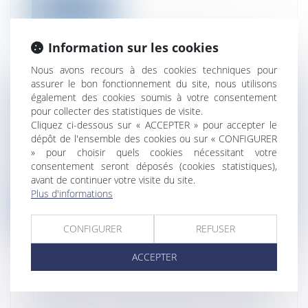
Lire la suite
Information sur les cookies
Nous avons recours à des cookies techniques pour
assurer le bon fonctionnement du site, nous utilisons
également des cookies soumis à votre consentement
LES INFIRMIÈRES BULGARES : BIENTÔT
pour collecter des statistiques de visite.
FIXÉES SUR LEUR SORT ?
Cliquez ci-dessous sur « ACCEPTER » pour accepter le
Collectivités
/
International
/
Droit
dépôt de l'ensemble des cookies ou sur « CONFIGURER
international public
» pour choisir quels cookies nécessitant votre
Le Conseil supérieur des instances
consentement seront déposés (cookies statistiques),
judiciaires libyennes devait se saisir ce...
avant de continuer votre visite du site.
Plus d'informations
Lire la suite
CONFIGURER
REFUSER
ACCEPTER
LES DÉPUTÉS ADOPTENT LE BUDGET