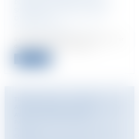
PRÉSOMPTION IRRÉFRAGABLE DE
SOUMISSION AU DROIT DU PAYS
D’EXÉCUTION ?
Collectivités
/
International
/
Droit
international public
Il est admis que l’Etat français peut choisir
de soumettre ses contrats à un...
Lire la suite
TRAVAIL DE NUIT : LA JUSTICE
ADMINISTRATIVE RECONNAÎT LE LIEN
AVEC LE CANCER DU SEIN
Particuliers
/
Santé
/
Responsabilité
médicale
Collectivités
/
Services publics
/
Fonction