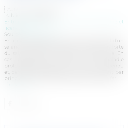
Auteur : BUSSAC Magali
Publié le :
02/04/2026
Entreprises
/
Ressources humaines
/
Discipline et
licenciement
Source :
www.eurojuris.fr
En cas de suspension du contrat de travail d’un
salarié en AT/MP et faute grave : protection forte
du salarié, mais pas d’immunité disciplinaire. En
cas d’accident du travail ou de maladie
professionnelle (AT/MP), le contrat est suspendu
et, pendant cette période, le licenciement est, par
principe, interdit sauf dans deux cas limitatifs : ...
Lire la suite