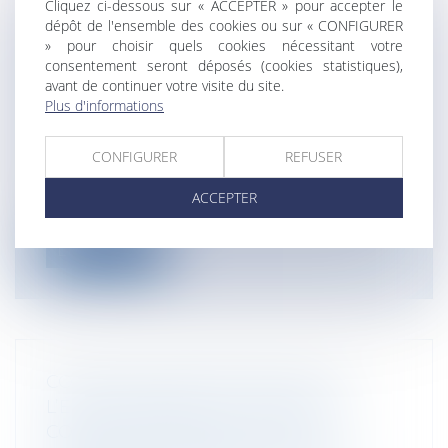
Cliquez ci-dessous sur « ACCEPTER » pour accepter le
dépôt de l'ensemble des cookies ou sur « CONFIGURER
» pour choisir quels cookies nécessitant votre
CONCURRENCE DÉLOYALE : SUR LA
consentement seront déposés (cookies statistiques),
PREUVE DU PRÉJUDICE
avant de continuer votre visite du site.
ÉCONOMIQUE ET DU DÉNIGREMENT
Plus d'informations
Entreprises
/
Marketing et ventes
/
Concurrence
CONFIGURER
REFUSER
Si l’appropriation d’informations
confidentielles d’un concurrent constitue
ACCEPTER
b...
Lire la suite
CONTRATS INTERNATIONAUX DE
L’ÉTAT FRANÇAIS : LE SILENCE DU
CONTRAT ENTRAÎNE-T-IL UNE