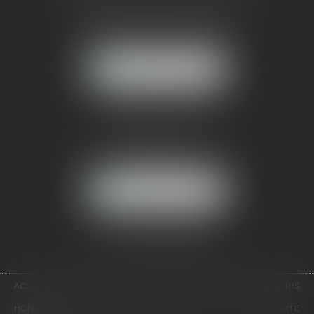
121, avenue Paul Doumer
92500 RUEIL-MALMAISON
NOUS LOCALISER
CABINET PARIS
52, boulevard Emile Augier
75116 PARIS
NOUS LOCALISER
Pour nous contacter :
Tél :
01 41 91 76 76
ACCUEIL
LE CABINET
L'ÉQUIPE
EXPERTISES
EUROJURIS
HONORAIRES
VIDÉOS
CONTACT
PLAN DU SITE