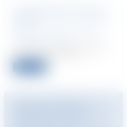
LA PRESCRIPTION DE L’ACTION EN
PAIEMENT DU SOLDE DU MARCHÉ DE
TRAVAUX
Particuliers
/
Patrimoine
/
Construction
Entreprises
/
Gestion de l'entreprise
/
Construction Immobilier
Cass, 3ème civ, 12 mars 2026, n°24-15.663
L’article L 218-2 du code de la...
Lire la suite
MALADIE : INVOCABILITÉ DE
MANQUEMENTS ANTÉRIEURS À LA
SUSPENSION DU CONTRAT
Entreprises
/
Ressources humaines
/