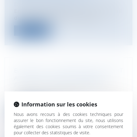
Discipline et licenciement
En cas de suspension du contrat de travail
d’un salarié en AT/MP et faute gra...
Lire la suite
BAIL RURAL : L’ATTRIBUTION DU DROIT
AU BAIL AU DÉCÈS DU PRENEUR
Particuliers
/
Patrimoine
/
Gestion
Cass. 3ème civ., 9 janvier 2025, n° 23-13.878
En bref - Cet arrêt précise...
Information sur les cookies
Lire la suite
Nous avons recours à des cookies techniques pour
assurer le bon fonctionnement du site, nous utilisons
également des cookies soumis à votre consentement
pour collecter des statistiques de visite.