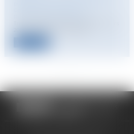
publique / Personnel administratif
Collectivités
/
Contentieux
/
Responsabilité administrative
Tribunal administratif de Marseille, 3 mars
2026, n° 2202497 La requérante...
Lire la suite
<<
<
...
3
4
5
6
7
8
9
...
>
>>
CABINET RUEIL-MALMAISON