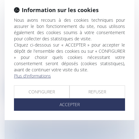
RÉSEAUX SOCIAUX : QUE VA CHANGER
Information sur les cookies
L’ENTRÉE EN VIGUEUR DU DIGITAL
Nous avons recours à des cookies techniques pour
SERVICES ACT, LE RÈGLEMENT
assurer le bon fonctionnement du site, nous utilisons
EUROPÉEN SUR LA SÉCURITÉ
également des cookies soumis à votre consentement
NUMÉRIQUE ?
pour collecter des statistiques de visite.
Particuliers
/
Consommation
/
Cliquez ci-dessous sur « ACCEPTER » pour accepter le
dépôt de l'ensemble des cookies ou sur « CONFIGURER
Informatique et Internet
» pour choisir quels cookies nécessitant votre
Entreprises
/
Gestion de l'entreprise
/
consentement seront déposés (cookies statistiques),
Communication et vie sociale
avant de continuer votre visite du site.
Ce qui est illégal hors ligne est illégal en
Plus d'informations
ligne. Le DSA, Digital Services...
Lire la suite
CONFIGURER
REFUSER
ACCEPTER
MARQUES RADA VERSUS PRADA :