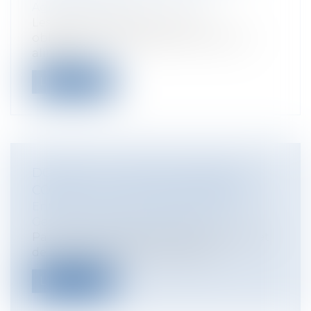
Agroalimentaire
Les échos médiatiques liés aux
obligations des opérateurs du secteur
alimenta...
Lire la suite
DOPAGE DU CHEVAL LORS D'UNE
COURSE : QUI EST RESPONSABLE ?
Entreprises
/
Gestion de l'entreprise
/
Gestion des risques et sécurité
Parce qu’il y va de la santé des chevaux et
de la régularité des courses et d...
Lire la suite