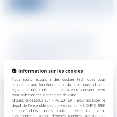
Lire la suite
LES LIMITES DE L’ACTION EN NULLITÉ
DU LOCATAIRE À L’ENCONTRE DE
L’OFFRE DE VENTE ADRESSÉE PAR
SON PROPRIÉTAIRE
Particuliers
/
Patrimoine
/
Immobilier /
Logement
Information sur les cookies
Droit de préemption des locataires,
Nous avons recours à des cookies techniques pour
application de l’article 10-1 de la loi d...
assurer le bon fonctionnement du site, nous utilisons
également des cookies soumis à votre consentement
Lire la suite
pour collecter des statistiques de visite.
Cliquez ci-dessous sur « ACCEPTER » pour accepter le
dépôt de l'ensemble des cookies ou sur « CONFIGURER
» pour choisir quels cookies nécessitant votre
consentement seront déposés (cookies statistiques),