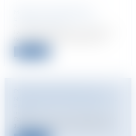
MARQUE ET IDÉES REÇUES
Entreprises
/
Marketing et ventes
/
Marques et brevets
La marque et les droits qui s’y attachent
font l’objet de nombreuses idées re...
Lire la suite
PRÉCISIONS APPORTÉES SUR LA
NOTION D’INFECTION NOSOCOMIALE
Particuliers
/
Santé
/
Responsabilité
médicale
Dans son arrêt du 23 mars 2018, la Haute
Juridiction poursuit son œuvre de dé...