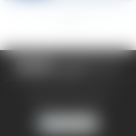
<<
<
...
303
304
305
306
307
308
309
...
>
>>
CABINET RUEIL-MALMAISON
121, avenue Paul Doumer
92500 RUEIL-MALMAISON
NOUS LOCALISER