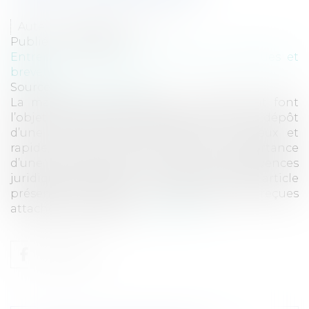
Auteur : BERTELOOT Karen
Publié le :
12/06/2018
Entreprises
/
Marketing et ventes
/
Marques et
brevets
Source :
www.eurojuris.fr
La marque et les droits qui s’y attachent font
l’objet de nombreuses idées reçues. Si le dépôt
d’une marque peut sembler peu coûteux et
rapide, cela ne doit pas occulter l’importance
d’une telle démarche et de ses conséquences
juridiques, fiscales et commerciales. Cet article
présente une liste non exhaustive d’idées reçues
attachées au dépôt d...
Lire la suite