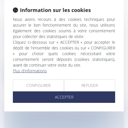
Information sur les cookies
Nous avons recours à des cookies techniques pour
L'EXÉCUTION DES DÉCISIONS PAR LA
assurer le bon fonctionnement du site, nous utilisons
également des cookies soumis à votre consentement
PARTIE CIVILE : QU'EN EST-IL EN
pour collecter des statistiques de visite.
MATIÈRE PÉNALE ?
Cliquez ci-dessous sur « ACCEPTER » pour accepter le
Particuliers
/
Civil / Pénal
/
Procédure
dépôt de l'ensemble des cookies ou sur « CONFIGURER
pénale / Procédure civile
» pour choisir quels cookies nécessitant votre
En matière pénale, la signification des
consentement seront déposés (cookies statistiques),
décisions, dans les cas où elle est n...
avant de continuer votre visite du site.
Plus d'informations
Lire la suite
CONFIGURER
REFUSER
ACCEPTER
BAIL D'HABITATION : UN LOCATAIRE
PEUT-IL REFUSER DE PAYER SON
LOYER EN CAS DE DÉSORDRES