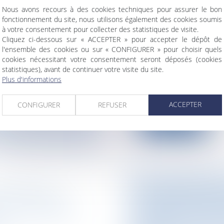
Nous avons recours à des cookies techniques pour assurer le bon
fonctionnement du site, nous utilisons également des cookies soumis
à votre consentement pour collecter des statistiques de visite.
 PRÉCISE LA
BAIL COMMERCIA
Cliquez ci-dessous sur « ACCEPTER » pour accepter le dépôt de
DENTIALITÉ
CONSÉQUENCES 
l'ensemble des cookies ou sur « CONFIGURER » pour choisir quels
PRENEUR
cookies nécessitant votre consentement seront déposés (cookies
ministratif/
statistiques), avant de continuer votre visite du site.
Entreprises
/
Gestio
Plus d'informations
Immobilier
’avis par le Tribunal
Cour de cassation, 3
22-16.555. L’a...
ACCEPTER
CONFIGURER
REFUSER
Lire la suite
S PRODUITS
LA CONVENTION 
PPLICATION DE
SOUVENT OUBLIÉ
NCE DOLOSIVE -
TERRITORIALES 