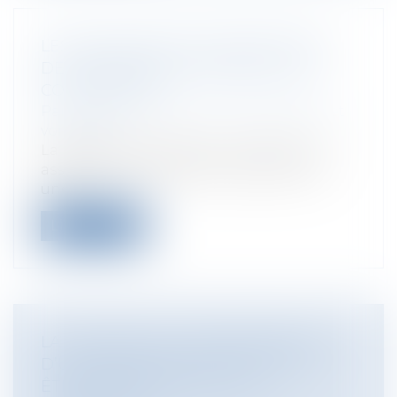
LES MODALITÉS DE CONTESTATION
DES ASSEMBLÉES GÉNÉRALES DE
COPROPRIÉTÉ
Particuliers
/
Patrimoine
/
Copropriété et
voisinage
La personne souhaitant contester une
assemblée générale de copropriété ou
une...
Lire la suite
LA FIXATION DE LA RÉMUNÉRATION
D’UN GÉRANT D’EURL PEUT-ELLE
ÊTRE POSTÉRIEURE À SON