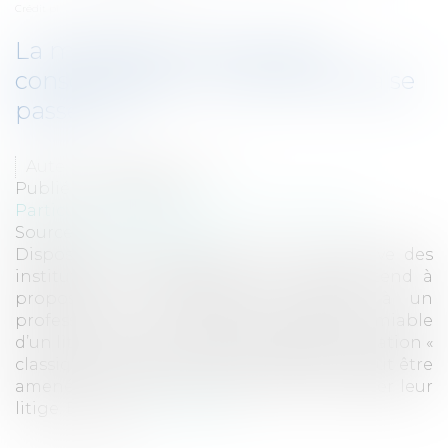
Crédit photo : © christophe BOISSON
La médiation en droit de la
consommation : comment cela se
passe t-il ?
Auteur : WADIOU Laetitia
Publié le :
06/03/2019
Particuliers
/
Consommation
/
Procédures
Source :
www.eurojuris.fr
Dispositif crée en janvier 2016 à l’initiative des
institutions européennes, ce processus tend à
proposer au consommateur opposé à un
professionnel un mode de règlement amiable
d’un litige. Il diffère quelque peu de la médiation «
classique » en ce sens que le médiateur peut être
amené à proposer une solution pour régler leur
litige. En cela...
Lire la suite