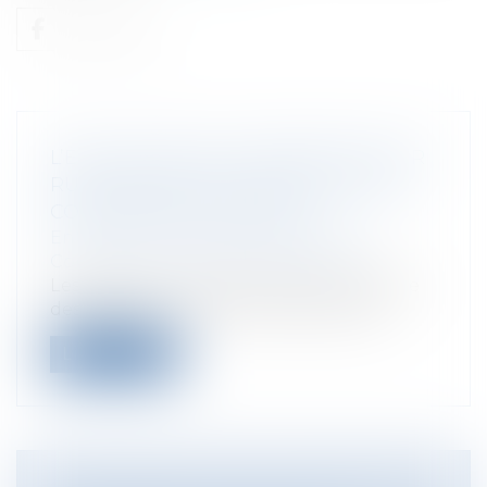
L’ÉVALUATION DE L’INDEMNITÉ POUR
RUPTURE BRUTALE DES RELATIONS
COMMERCIALES ÉTABLIES
Entreprises
/
Marketing et ventes
/
Contrats commerciaux/ distribution
Les litiges en matière de rupture brutale
des relations commerciales soulèven...
Lire la suite