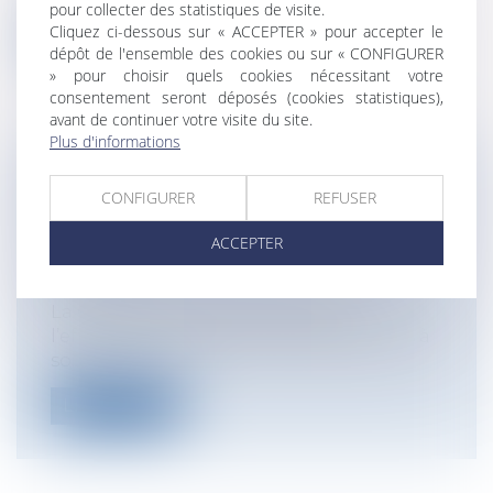
pour collecter des statistiques de visite.
Cliquez ci-dessous sur « ACCEPTER » pour accepter le
Lire la suite
dépôt de l'ensemble des cookies ou sur « CONFIGURER
» pour choisir quels cookies nécessitant votre
consentement seront déposés (cookies statistiques),
avant de continuer votre visite du site.
Plus d'informations
BAIL D’HABITATION :
CONFIGURER
REFUSER
SURENDETTEMENT ET RÉSILIATION
DU BAIL D’HABITATION
ACCEPTER
Particuliers
/
Patrimoine
/
Immobilier /
Logement
La Cour de Cassation réitère que
l’effacement d’une dette n’équivaut pas à
so...
Lire la suite