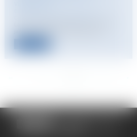
VERSEMENT ?
Entreprises
/
Gestion de l'entreprise
/
Communication et vie sociale
La Cour de cassation dans un arrêt du 9
janvier 2019 vient en effet de décid...
Lire la suite
<<
<
...
270
271
272
273
274
275
276
...
>
>>