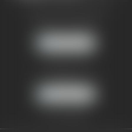
CABINET RUEIL-MALMAISON
121, avenue Paul Doumer
92500 RUEIL-MALMAISON
NOUS LOCALISER
CABINET PARIS
52, boulevard Emile Augier
75116 PARIS
NOUS LOCALISER
Pour nous contacter :
Tél :
01 41 91 76 76