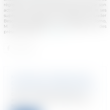
réglementaires et déontologiques usuels de son
activité, il l'a fait en pleine connaissance de ses
supérieurs.L'engrenage - Mémoires d'un trader
Besoin de justification et/ou plaidoyer pro domo,
M. Jérôme KERVIEL, par la publication des
présentes Mémoir...
Lire la suite
MÉMOIRES D'UN TRADER: ANALYSE
DE L'OUVRAGE DE JÉRÔME KERVIEL
Entreprises
/
Finances
/
Banque et finance
Dans son ouvrage, si Jérôme Kerviel
admet avoir effectué des actes pouvant
so...