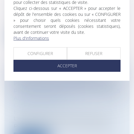
pour collecter des statistiques de visite.
Particuliers
/
Civil / Pénal
/
Procédure
Cliquez ci-dessous sur « ACCEPTER » pour accepter le
pénale / Procédure civile
dépôt de l'ensemble des cookies ou sur « CONFIGURER
La clause pénale est la clause d'un contrat
» pour choisir quels cookies nécessitant votre
par laquelle les cocontractants é...
consentement seront déposés (cookies statistiques),
avant de continuer votre visite du site.
Lire la suite
Plus d'informations
CONFIGURER
REFUSER
ACCEPTER
L'ASSEMBLÉE VOTE CONTRE LA
POSSIBILITÉ D'EXPÉRIMENTER DES
PÉAGES URBAINS DANS LES GRANDES
AGGLOMÉRATIONS
Collectivités
/
Environnement
/
Environnement
L'Assemblée Nationale a voté contre la
possibilité d'expérimenter des péages...