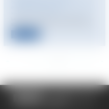
SIGNATURE D'UN ACCORD NATIONAL
INTERPROFESSIONNEL
Particuliers
/
Emploi
/
Contrat de travail
Les partenaires sociaux ont abouti à la
signature unanime d'un accord nationa...
Lire la suite
<<
<
...
774
775
776
777
778
779
780
...
>
>>