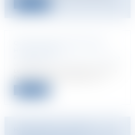
Lire la suite
QU’EST-CE QUE LE PRÊT VIAGER
HYPOTHÉCAIRE ?
Particuliers
/
Consommation
/
Contrats de
vente / Prêts
Le montant prévu au deuxième alinéa de
l'article L. 314-10 du code de la cons...
Lire la suite
HARCÈLEMENT AU TRAVAIL: