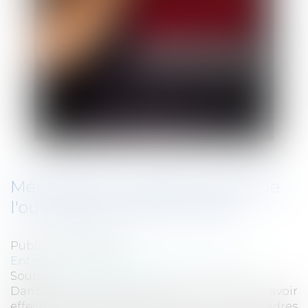
Mémoires d'un trader: analyse de
l'ouvrage de Jérôme Kerviel
Publié le :
12/05/2010
Entreprises
/
Finances
/
Banque et finance
Source :
www.eurojuris.fr
Dans son ouvrage, si Jérôme Kerviel admet avoir
effectué des actes pouvant sortir des cadres