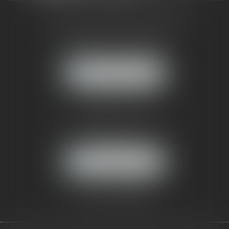
CABINET RUEIL-MALMAISON
121, avenue Paul Doumer
92500 RUEIL-MALMAISON
NOUS LOCALISER
CABINET PARIS
52, boulevard Emile Augier
75116 PARIS
NOUS LOCALISER
Pour nous contacter :
Tél :
01 41 91 76 76