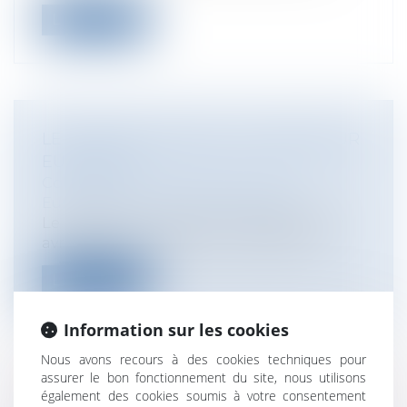
Lire la suite
LE RAPPORT ANNUEL DU MÉDIATEUR
EUROPÉEN
Collectivités
/
International
/
Droit
Européen / Droit communautaire
Le Médiateur européen a présenté le 29
avril 2010, son rapport annuel 2009. P...
Lire la suite
Information sur les cookies
Nous avons recours à des cookies techniques pour
assurer le bon fonctionnement du site, nous utilisons
également des cookies soumis à votre consentement
LA CLAUSE PÉNALE