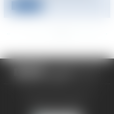
Lire la suite
<<
<
...
276
277
278
279
280
281
282
...
>
>>
CABINET RUEIL-MALMAISON
121, avenue Paul Doumer
92500 RUEIL-MALMAISON