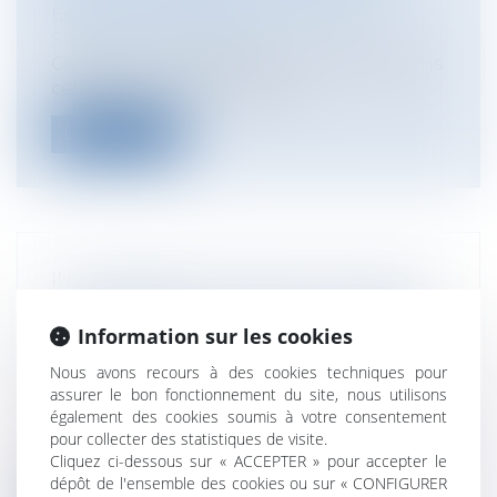
Entreprises
/
Ressources humaines
/
Salaires et avantages
Cass. Soc., 17 octobre 2018, n°17.20646 Dans
cette affaire, un salarié don...
Lire la suite
INCOMPATIBILITÉ ENTRE LE MANDAT
DE MEMBRE ÉLU AU CSE ET CELUI DE
Information sur les cookies
REPRÉSENTANT SYNDICAL AUPRÈS
DU CSE
Nous avons recours à des cookies techniques pour
Entreprises
/
Gestion de l'entreprise
/
assurer le bon fonctionnement du site, nous utilisons
Communication et vie sociale
également des cookies soumis à votre consentement
Par trois décisions récentes, le Tribunal
pour collecter des statistiques de visite.
Cliquez ci-dessous sur « ACCEPTER » pour accepter le
d’instance de La Roche sur Yon, cel...
dépôt de l'ensemble des cookies ou sur « CONFIGURER