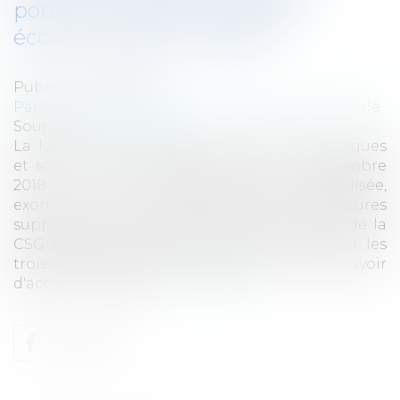
portant mesures d'urgence
économiques et sociales
Publié le :
14/01/2019
Particuliers
/
Emploi
/
Retraite / Epargne salariale
Source :
www.eurojuris.fr
La loi portant mesures d'urgence économiques
et sociales a été pbliée au JO du 26 décembre
2018 : prime exceptionnelle défiscalisée,
exonération de cotisations sociales des heures
supplémentaires, annulation de la hausse de la
CSG pour les retraités modestes : focus sur les
trois mesures mises en place en faveur du pouvoir
d'achat. Prime exce...
Lire la suite