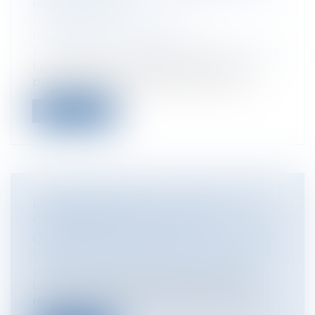
RESPONSABLE ?
Particuliers
/
Consommation
/
Informatique et Internet
Entreprises
/
Finances
/
Banque et finance
La preuve d’une négligence grave « ne
peut se déduire du seul fait que l’inst...
Lire la suite
LE PÉRIMÈTRE DE L'ACTION D'UNE
CHAMBRE D'AGRICULTURE :
QUELQUES ÉLÉMENTS DE RÉFLEXION
Collectivités
/
Services publics
/
Service
public / Délégation de service public
Les conditions de l'appréciation de la
responsabilité d'une chambre d'agricul...