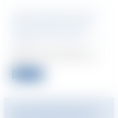
MESURES EN FAVEUR DU POUVOIR
D'ACHAT : PUBLICATION DE LA LOI
PORTANT MESURES D'URGENCE
ÉCONOMIQUES ET SOCIALES
Particuliers
/
Emploi
/
Retraite / Epargne
salariale
La loi portant mesures d'urgence
économiques et sociales a été pbliée au
JO d...
Lire la suite
NE PAS CONFONDRE 13ÈME MOIS ET
SALAIRE PAYABLE SUR 13 MOIS !