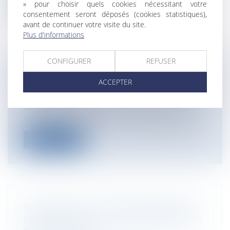
» pour choisir quels cookies nécessitant votre
Lire la suite
consentement seront déposés (cookies statistiques),
avant de continuer votre visite du site.
Plus d'informations
CONFIGURER
REFUSER
QU'EST-CE QUE LE BAIL MOBILITÉ ?
ACCEPTER
Particuliers
/
Patrimoine
/
Immobilier /
Logement
La loi portant évolution du logement, de
l’aménagement et du numérique, dite...
Lire la suite
PIRATAGE D’UN COMPTE BANCAIRE :
LE CLIENT EST-IL AUTOMATIQUEMENT