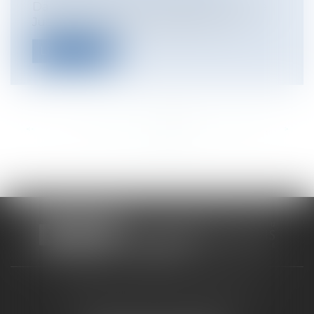
Dans un arrêt du 10 avril 2018, la Cour de
Justice de l’Union Européenne conf...
Lire la suite
<<
<
...
307
308
309
310
311
312
313
...
>
>>
CABINET RUEIL-MALMAISON