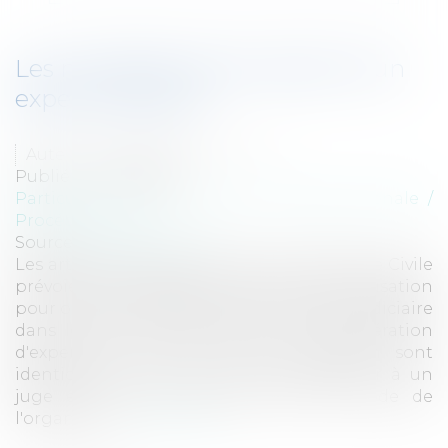
Les modalités de récusation d'un
expert judiciaire
Auteur : DROUINEAU Thomas
Publié le :
17/05/2018
Particuliers
/
Civil / Pénal
/
Procédure pénale /
Procédure civile
Source :
www.eurojuris.fr
Les articles 231 et 341 du Code de Procédure Civile
prévoient limitativement huit cas de récusation
pour obtenir le départ forcé d'un expert judiciaire
dans le cadre du déroulement d'une opération
d'expertise. Ces huit cas de récusation sont
identiques à ceux que l'on peut opposer à un
juge en vertu de l'article L111-6 du code de
l'organisati...
Lire la suite