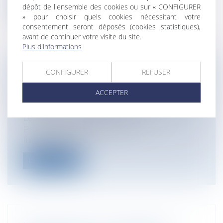
dépôt de l'ensemble des cookies ou sur « CONFIGURER
Lire la suite
» pour choisir quels cookies nécessitant votre
consentement seront déposés (cookies statistiques),
avant de continuer votre visite du site.
Plus d'informations
LES MODALITÉS DE RÉCUSATION D'UN
CONFIGURER
REFUSER
EXPERT JUDICIAIRE
ACCEPTER
Particuliers
/
Civil / Pénal
/
Procédure
pénale / Procédure civile
Les articles 231 et 341 du Code de
Procédure Civile prévoient
limitativement...
Lire la suite