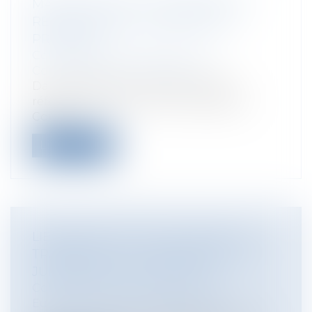
MARCHÉ PUBLIC ET MÉMOIRE DE
RÉCLAMATION : L'EXIGENCE DE
PRÉCISION
Collectivités
/
Marchés publics
/
Contestation et contentieux
Dans une décision du 26 avril 2018
référencée sous le numéro 407898, le
Conse...
Lire la suite
LIBRE PRESTATION DE SERVICE DE
TRANSPORT : LA CJUE PRÉCISE SA
JURISPRUDENCE UBERPOP
Collectivités
/
International
/
Droit
Européen / Droit communautaire