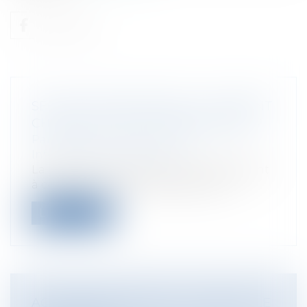
SÉCURITÉ INFORMATIQUE : COMMENT
CHOISIR UN MOT DE PASSE FIABLE ?
Particuliers
/
Consommation
/
Informatique et Internet
La CNIL met en ligne un outil vous aidant
à construire un mot de passe fort e...
Lire la suite
ACTE RÉGLEMENTAIRE : COMMENT LE