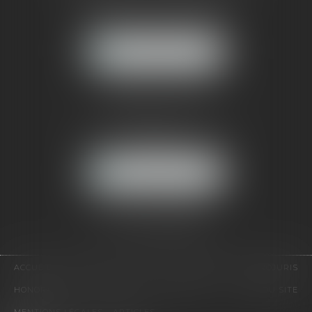
121, avenue Paul Doumer
92500 RUEIL-MALMAISON
NOUS LOCALISER
CABINET PARIS
52, boulevard Emile Augier
75116 PARIS
NOUS LOCALISER
Pour nous contacter :
Tél :
01 41 91 76 76
ACCUEIL
LE CABINET
L'ÉQUIPE
EXPERTISES
EUROJURIS
HONORAIRES
VIDÉOS
CONTACT
PLAN DU SITE