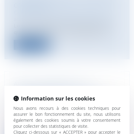
CONTESTER ?
Collectivités
/
Contentieux
/
Tribunal
administratif/ Procédure administrative
Le Conseil d’État vient de préciser selon
quelles modalités un acte réglement...
Lire la suite
AIDE À L'ENTREPRISE : LES
MODALITÉS D'INTERVENTION DU
Information sur les cookies
DÉPARTEMENT
Collectivités
/
Finances locales
/
Droit
Nous avons recours à des cookies techniques pour
public économique
assurer le bon fonctionnement du site, nous utilisons
Les Départements à l'issue de la loi
également des cookies soumis à votre consentement
"Notre" d'août 2015 n'ont pas perdu tout...
pour collecter des statistiques de visite.
Cliquez ci-dessous sur « ACCEPTER » pour accepter le