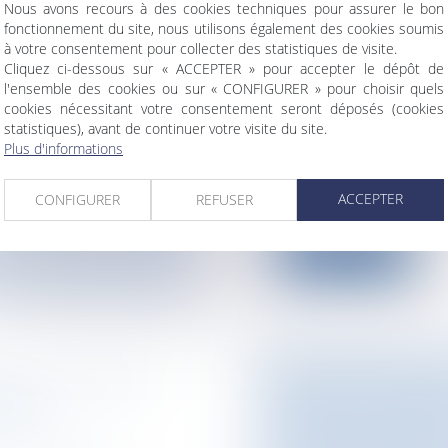
Nous avons recours à des cookies techniques pour assurer le bon
fonctionnement du site, nous utilisons également des cookies soumis
à votre consentement pour collecter des statistiques de visite.
 DES MÉDECINS
Cliquez ci-dessous sur « ACCEPTER » pour accepter le dépôt de
MULTIPLICATION
l'ensemble des cookies ou sur « CONFIGURER » pour choisir quels
 ET DROITS DE
PERMETTANT D'
cookies nécessitant votre consentement seront déposés (cookies
PHOTOVOLTAÏQU
statistiques), avant de continuer votre visite du site.
D'OFFRES
nale / Procédure
Plus d'informations
Collectivités
/
Envir
ce médical d’une
Ce 8 octobre, une év
ACCEPTER
CONFIGURER
REFUSER
fait jour dans le...
Lire la suite
É DE LA CLAUSE
OBLIGATION VAC
RITE
POUR LE SALARI
FAIRE VACCINER
onstruction