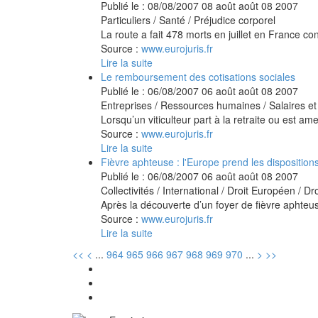
Publié le :
08/08/2007
08
août
août
08
2007
Particuliers
/
Santé
/
Préjudice corporel
La route a fait 478 morts en juillet en France con
Source :
www.eurojuris.fr
Lire la suite
Le remboursement des cotisations sociales
Publié le :
06/08/2007
06
août
août
08
2007
Entreprises
/
Ressources humaines
/
Salaires e
Lorsqu’un viticulteur part à la retraite ou est ame
Source :
www.eurojuris.fr
Lire la suite
Fièvre aphteuse : l'Europe prend les disposition
Publié le :
06/08/2007
06
août
août
08
2007
Collectivités
/
International
/
Droit Européen / Dr
Après la découverte d’un foyer de fièvre aphte
Source :
www.eurojuris.fr
Lire la suite
<<
<
...
964
965
966
967
968
969
970
...
>
>>