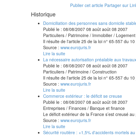
Publier cet article
Partager sur Li
Historique
Domiciliation des personnes sans domicile stabl
Publié le :
08/08/2007
08
août
août
08
2007
Particuliers
/
Patrimoine
/
Immobilier / Logement
Il résulte de l'article 25 de la loi n° 65-557 du 10 j
Source :
www.eurojuris.fr
Lire la suite
La nécessaire autorisation préalable aux travau
Publié le :
08/08/2007
08
août
août
08
2007
Particuliers
/
Patrimoine
/
Construction
Il résulte de l'article 25 de la loi n° 65-557 du 10 j
Source :
www.eurojuris.fr
Lire la suite
Commerce extérieur : le déficit se creuse
Publié le :
08/08/2007
08
août
août
08
2007
Entreprises
/
Finances
/
Banque et finance
Le déficit extérieur de la France s’est creusé a
Source :
www.eurojuris.fr
Lire la suite
Sécurité routière : +1,5% d'accidents mortels au 