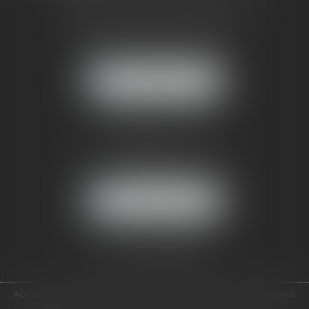
CABINET RUEIL-MALMAISON
121, avenue Paul Doumer
92500 RUEIL-MALMAISON
NOUS LOCALISER
CABINET PARIS
52, boulevard Emile Augier
75116 PARIS
NOUS LOCALISER
Pour nous contacter :
Tél :
01 41 91 76 76
ACCUEIL
LE CABINET
L'ÉQUIPE
EXPERTISES
EUROJURIS