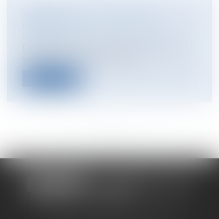
VIDÉO : PEUT-ON CHIFFRER LA
DOULEUR ?
Particuliers
/
Civil / Pénal
/
Victimes
Débat aussi vieux que le droit lui-même :
existe-il un prix de la douleur ? ...
Lire la suite
<<
<
...
64
65
66
67
68
69
70
...
>
>>