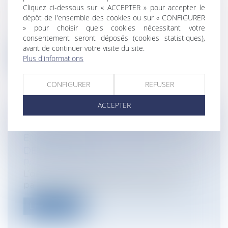
Entreprises
/
Finances
/
Banque et finance
Cliquez ci-dessous sur « ACCEPTER » pour accepter le
Un emprunteur avait souscrit un
dépôt de l'ensemble des cookies ou sur « CONFIGURER
engagement de crédit auprès de son
» pour choisir quels cookies nécessitant votre
banquier p...
consentement seront déposés (cookies statistiques),
avant de continuer votre visite du site.
Plus d'informations
Lire la suite
CONFIGURER
REFUSER
ACCEPTER
ORDONNANCE DE PROTECTION
ENVERS UN PARENT : QU’EN EST-IL
DES ENFANTS ?
Particuliers
/
Famille
/
Enfants
L’ordonnance de protection, instaurée
par la loi n°2010-769 du 9 juillet 2010...
Lire la suite