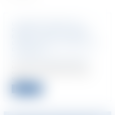
LA NÉCESSITÉ IMMÉDIATE DE
PRENDRE EN COMPTE LE RISQUE «
ÉROSION » DANS LE CADRE DE
L’INSTRUCTION DES AUTORISATIONS
D’URBANISME
Collectivités
/
Urbanisme
/
Permis de
construire/ Documents d'urbanisme
La loi Climat et résilience offre aux
communes volontaires de nombreux
outils...
Lire la suite