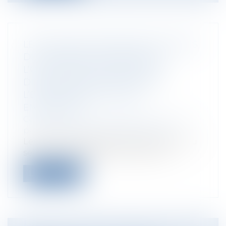
LES OBLIGATIONS DÉONTOLOGIQUES
DE L’INFIRMIER APPRÉCIÉES À
L’OCCASION D’UNE SANCTION
DISCIPLINAIRE ADOPTÉE PAR
L’ÉTABLISSEMENT PUBLIC
EMPLOYEUR
Collectivités
/
Services publics
/
Fonction
publique / Personnel administratif
Les infirmiers exerçant leurs fonctions au
sein d’un établissement public son...
Lire la suite