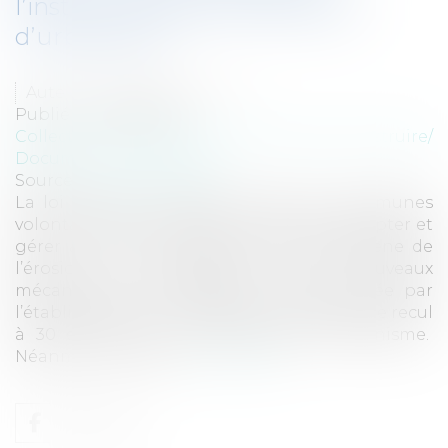
l’instruction des autorisations
d’urbanisme
Auteur : DALLEMANE Elorri
Publié le :
16/08/2024
Collectivités
/
Urbanisme
/
Permis de construire/
Documents d'urbanisme
Source :
www.eurojuris.fr
La loi Climat et résilience offre aux communes
volontaires de nombreux outils pour s’adapter et
gérer au mieux le risque lié au phénomène de
l’érosion. La mobilisation de ces nouveaux
mécanismes est notamment conditionnée par
l’établissement et l’intégration des cartes de recul
à 30 et 100 ans aux documents d’urbanisme.
Néanmoins, à l’inst...
Lire la suite