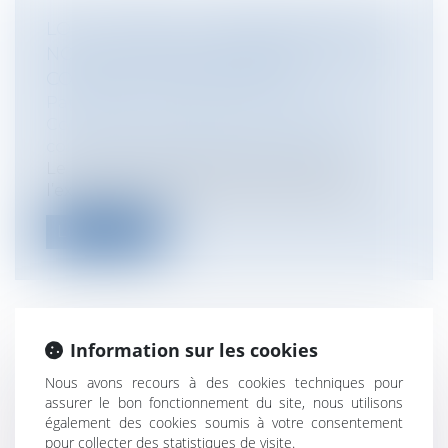
LOI « LITTORAL » : PRÉCISION SUR LA
NOTION D’AGRANDISSEMENT D’UNE
CONSTRUCTION EXISTANTE
Particuliers
/
Patrimoine
/
Construction
Collectivités
/
Urbanisme
/
Permis de
construire/ Documents d'urbanisme
Le principe est désormais bien ancré :
l’extension des constructions existant...
Lire la suite
Information sur les cookies
L'OBLIGATION D’INFORMATION DU
Nous avons recours à des cookies techniques pour
BANQUIER SUR LA GARANTIE
assurer le bon fonctionnement du site, nous utilisons
Particuliers
/
Consommation
/
Contrats de
également des cookies soumis à votre consentement
vente / Prêts
pour collecter des statistiques de visite.