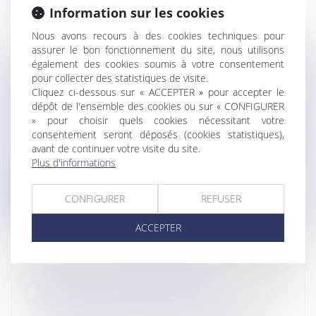
Information sur les cookies
Nous avons recours à des cookies techniques pour
assurer le bon fonctionnement du site, nous utilisons
également des cookies soumis à votre consentement
pour collecter des statistiques de visite.
ENTRÉE EN VIGUEUR DE LA LOI SUR
Cliquez ci-dessous sur « ACCEPTER » pour accepter le
LE DROIT AU LOGEMENT OPPOSABLE
dépôt de l'ensemble des cookies ou sur « CONFIGURER
Particuliers
/
Patrimoine
/
Immobilier /
» pour choisir quels cookies nécessitant votre
Logement
consentement seront déposés (cookies statistiques),
La loi sur le Droit au logement opposable
avant de continuer votre visite du site.
Plus d'informations
(Dalo), censée permettre aux person...
Lire la suite
CONFIGURER
REFUSER
ACCEPTER
SIMPLIFICATION DU DROIT...
Collectivités
/
Contentieux
/
Tribunal