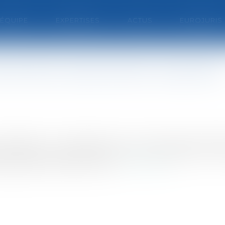
'ÉQUIPE
EXPERTISES
ACTUS
EUROJURIS
ns de la prescription acquitive
ossédant ? La possession est un des moyens de de
 acquisitive. Mais, attention aux caractères et à la 
’exigence d’un élément mat...
Lire la suite