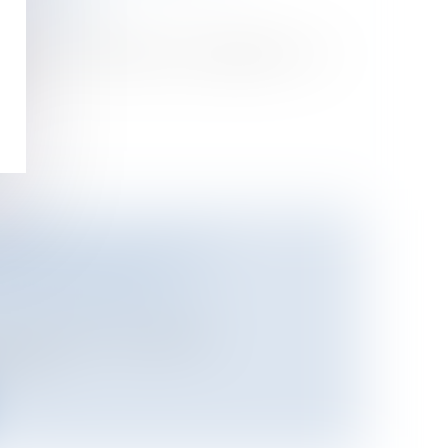
oine
/
Gestion
er un l’immeuble en le possédant ? La
...
BERTÉS ET LE MALADE
OUS CONTRAINTE
/
Responsabilité médicale
vient réformer le dispositif
s con...