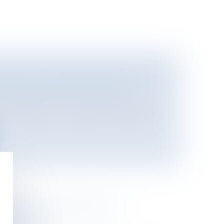
 DE SOUS-LOUER UN BAIL RURAL
n de l'entreprise
/
Construction
s de l'article L. 411-35 du Code rural et
ESSION AU SENS DE LA
CQUITIVE