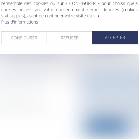
l'ensemble des cookies ou sur « CONFIGURER » pour choisir quels
péen / Droit
Particuliers
/
Patrim
cookies nécessitant votre consentement seront déposés (cookies
statistiques), avant de continuer votre visite du site.
Comment s’appropri
s normes de sécurité
Plus d'informations
possession est un des
ACCEPTER
CONFIGURER
REFUSER
Lire la suite
 DÉCLARATION
LE JUGE DES LI
HOSPITALISÉ S
n difficultés /
Particuliers
/
Santé
Loi du 5 juillet 2011 
 constitue plus une
d'hospitalisation san
Lire la suite