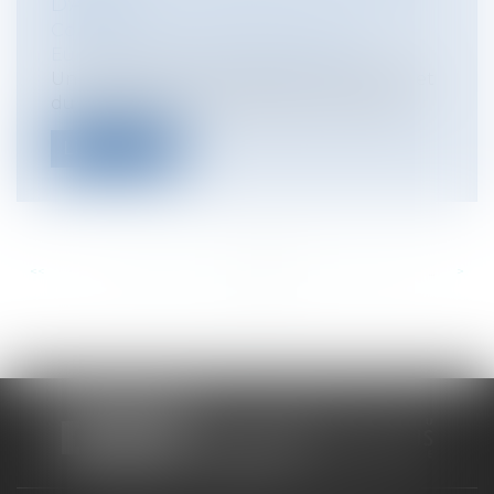
D'ASILE
Collectivités
/
International
/
Droit
Européen / Droit communautaire
Un règlement du Parlement Européen et
du Conseil du 19 mai 2010 porte créatio...
Lire la suite
<<
<
...
768
769
770
771
772
773
774
...
>
>>