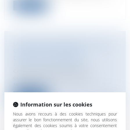
Lire la suite
LA LOI DU 9 JUIN 2010 RELATIVE À LA
CRÉATION DES MAISONS
D’ASSISTANTS MATERNELS
Particuliers
/
Famille
/
Enfants
Cette Loi vise à généraliser des
expérimentations permettant de
rassembler da...
Lire la suite
Information sur les cookies
Nous avons recours à des cookies techniques pour
assurer le bon fonctionnement du site, nous utilisons
également des cookies soumis à votre consentement