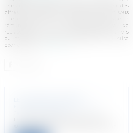
demander au salarié s’il accepte de recevoir des
offres de reclassement hors du territoire et sous
quelles restrictions éventuelles (le texte vise la
rémunération et la localisation).L'offre de
reclassement: rémunération et reclassement hors
du territoire Depuis l’avènement de la crise
économique,...
Lire la suite
LES CHÈQUES VACANCES
Entreprises
/
Ressources humaines
/
Salaires et avantages
Les chèques vacances permettent aux
salariés de payer leurs dépenses de vacan...