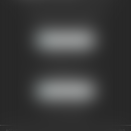
CABINET RUEIL-MALMAISON
121, avenue Paul Doumer
92500 RUEIL-MALMAISON
NOUS LOCALISER
CABINET PARIS
52, boulevard Emile Augier
75116 PARIS
NOUS LOCALISER
Pour nous contacter :
Tél :
01 41 91 76 76
ACCUEIL
LE CABINET
L'ÉQUIPE
EXPERTISES
EUROJURIS