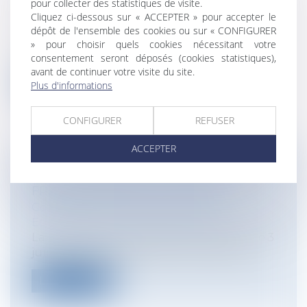
pour collecter des statistiques de visite.
CERTIFICAT MÉDICAL ET DIVORCE
Cliquez ci-dessous sur « ACCEPTER » pour accepter le
Particuliers
/
Famille
/
Divorces
dépôt de l'ensemble des cookies ou sur « CONFIGURER
Un certificat médical doit être basé sur un
» pour choisir quels cookies nécessitant votre
examen clinique réalisé par le mé...
consentement seront déposés (cookies statistiques),
avant de continuer votre visite du site.
Lire la suite
Plus d'informations
CONFIGURER
REFUSER
ACCEPTER
BLANCHIMENT DE CAPITAUX: LA
FRANCE RAPPELÉE À L'ORDRE
Collectivités
/
International
/
Droit
Européen / Droit communautaire
La Commission Européenne a adressé le 3
juin 2010 une lettre de mise en demeu...
Lire la suite