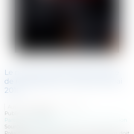
Le nouveau cadre légal de l’offre
de reclassement : la Loi du 18 mai
2010
Auteur : DANIEL Jean-Philippe
Publié le :
11/06/2010
Particuliers
/
Emploi
/
Licenciements / Démission
Source :
www.eurojuris.fr
Préalablement au licenciement, l’employeur doit