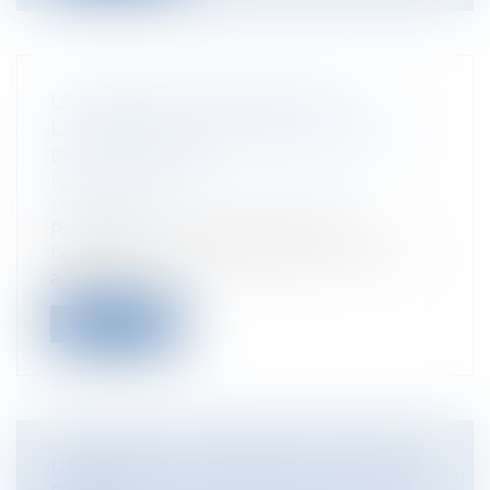
LE NOUVEAU CADRE LÉGAL DE
L’OFFRE DE RECLASSEMENT : LA LOI
DU 18 MAI 2010
Particuliers
/
Emploi
/
Licenciements /
Démission
Préalablement au licenciement,
l’employeur doit demander au salarié s’il
acce...
Lire la suite
UN BUREAU EUROPÉEN EN MATIÈRE