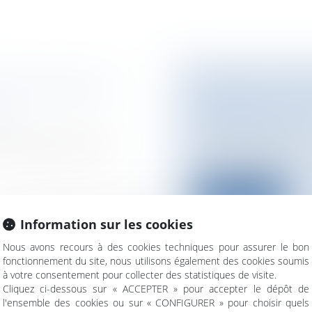
RÈS SURVEILLÉE
NOUVEAU TRAIT
NATIONAL DU PS
tion
Collectivités
/
Intern
communautaire
nté fleurissent et se
Le bureau national d
» au nouveau tr...
Lire la suite
Information sur les cookies
Nous avons recours à des cookies techniques pour assurer le bon
fonctionnement du site, nous utilisons également des cookies soumis
à votre consentement pour collecter des statistiques de visite.
TÉ DU RISQUE
ARCHE DE ZOÉ :
Cliquez ci-dessous sur « ACCEPTER » pour accepter le dépôt de
l'ensemble des cookies ou sur « CONFIGURER » pour choisir quels
AU TCHAD