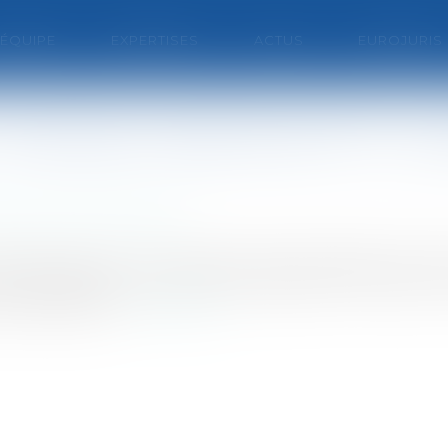
'ÉQUIPE
EXPERTISES
ACTUS
EUROJURIS
le bureau national du PS « va v
/ Droit communautaire
oter pour le oui » au nouveau traité européen lors d
té simplifiéSelon André Vallini, député PS de l'Isère
 traité simpl...
Lire la suite