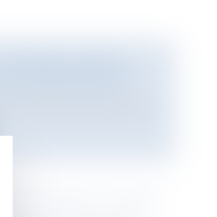
É EUROPÉEN : LE BUREAU
 « VA VOTER POUR LE OUI »
ational
/
Droit Européen / Droit
u Parti socialiste « va voter pour le oui
 NICOLAS SARKOZY S'EST RENDU