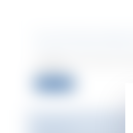
DES ALLÉGATIONS EN LIBERTÉ T
Particuliers
/
Consommation
/
Distribu
Les allégations nutritionnelles ou de sa
multiplient, le...
Lire la suite
CONTENTIEUX ET RESPONSABILI
INONDATION