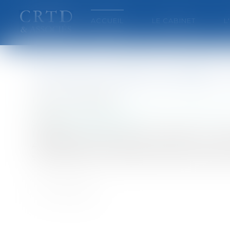
ACCUEIL
LE CABINET
L
Nouveau traité européen : 
Publié le :
06/11/2007
Collectivités
/
International
/
Droit Européen 
Source :
www.eurojuris.fr
Le bureau national du Parti socialiste « va v
André Vallini.Une majorité en faveur du trai
socialistes seront majoritairement en faveur du