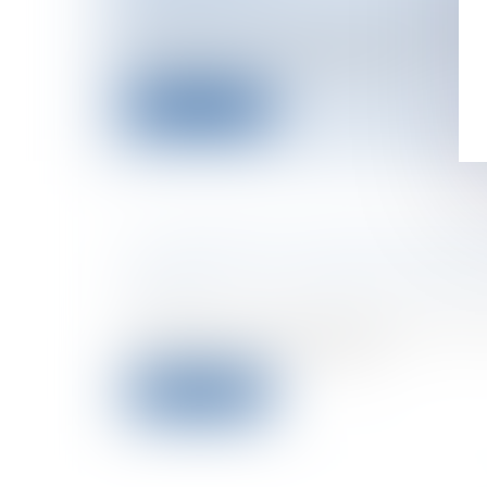
Collectivités
/
Contentieux
/
Responsabil
Intervention de Maître Brigitte CHAR
Colloque de la Compagnie des...
Lire la suite
LE PROCÈS DE CHARLES PASQUA
Particuliers
/
Civil / Pénal
/
Procédure pé
civile
Le procès de Charles Pasqua pour fina
présumé de sa campagne d...
Lire la suite