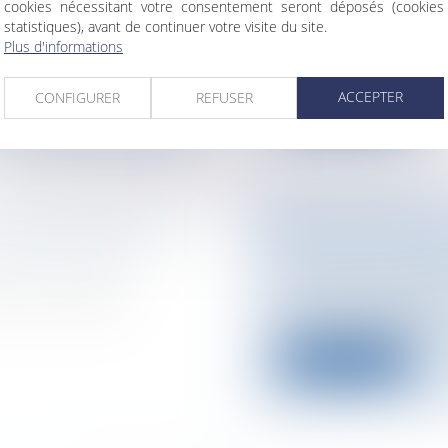
cookies nécessitant votre consentement seront déposés (cookies
ité administrative
Collectivités
/
Intern
statistiques), avant de continuer votre visite du site.
LES-NEVEU au
Nicolas Sarkozy s’
Plus d'informations
ramener les quatre h
ACCEPTER
CONFIGURER
REFUSER
Lire la suite
 S'EST OUVERT
FREE - UFC-QUE
nale / Procédure
Entreprises
/
Conten
Le procès pour diff
ncement illégal
Choisir a débuté ce l
Lire la suite