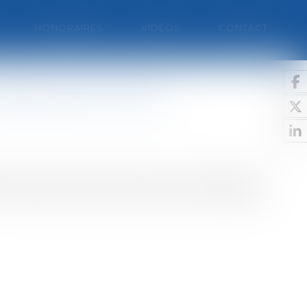
HONORAIRES
VIDÉOS
CONTACT
oter pour le oui »
e sa réunion de mardi soir, selon le député PS
 et membre du bureau national, les dirigeants