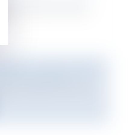
ational
/
Droit international public
est rendu à N’Djamena dimanche pour
ôte...
 CHOISIR : LE PROCÈS A DÉBUTÉ
tieux
/
Justice commerciale
amation qui oppose Free à l’UFC-Que
u...