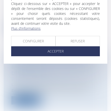
Entreprises
/
Finances
/
Banque et finance
Cliquez ci-dessous sur « ACCEPTER » pour accepter le
Un emprunteur avait souscrit un
dépôt de l'ensemble des cookies ou sur « CONFIGURER
engagement de crédit auprès de son
» pour choisir quels cookies nécessitant votre
banquier p...
consentement seront déposés (cookies statistiques),
avant de continuer votre visite du site.
Plus d'informations
Lire la suite
CONFIGURER
REFUSER
ACCEPTER
ORDONNANCE DE PROTECTION
ENVERS UN PARENT : QU’EN EST-IL
DES ENFANTS ?
Particuliers
/
Famille
/
Enfants
L’ordonnance de protection, instaurée
par la loi n°2010-769 du 9 juillet 2010...
Lire la suite