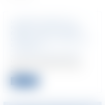
LA NÉCESSITÉ IMMÉDIATE DE
PRENDRE EN COMPTE LE RISQUE «
ÉROSION » DANS LE CADRE DE
L’INSTRUCTION DES AUTORISATIONS
D’URBANISME
Collectivités
/
Urbanisme
/
Permis de
construire/ Documents d'urbanisme
La loi Climat et résilience offre aux
communes volontaires de nombreux
outils...
Lire la suite