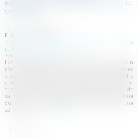
adoptée par l’établissement public
employeur
Auteur : PORCHET Thomas
Publié le :
13/08/2024
Collectivités
/
Services publics
/
Fonction
publique / Personnel administratif
Source :
www.eurojuris.fr
Les infirmiers exerçant leurs fonctions au sein
d’un établissement public sont responsables
disciplinairement d’une part, devant leur Ordre
comme tout infirmier et d’autre part, devant leur
autorité administrative investie du pouvoir de
sanction. Ainsi, l’autorité administrative investie
du pouvoir disciplinaire peut infliger une
sanction à un...
Lire la suite