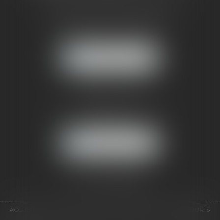
CABINET RUEIL-MALMAISON
121, avenue Paul Doumer
92500 RUEIL-MALMAISON
NOUS LOCALISER
CABINET PARIS
52, boulevard Emile Augier
75116 PARIS
NOUS LOCALISER
Pour nous contacter :
Tél :
01 41 91 76 76
ACCUEIL
LE CABINET
L'ÉQUIPE
EXPERTISES
EUROJURIS