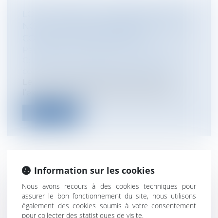
LOI « LITTORAL » : PRÉCISION SUR LA
NOTION D’AGRANDISSEMENT D’UNE
CONSTRUCTION EXISTANTE
Particuliers
/
Patrimoine
/
Construction
Collectivités
/
Urbanisme
/
Permis de
construire/ Documents d'urbanisme
Le principe est désormais bien ancré :
l’extension des constructions existant...
Lire la suite
Information sur les cookies
L'OBLIGATION D’INFORMATION DU
Nous avons recours à des cookies techniques pour
BANQUIER SUR LA GARANTIE
assurer le bon fonctionnement du site, nous utilisons
Particuliers
/
Consommation
/
Contrats de
également des cookies soumis à votre consentement
vente / Prêts
pour collecter des statistiques de visite.