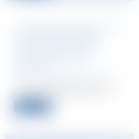
LES OBLIGATIONS DÉONTOLOGIQUES
DE L’INFIRMIER APPRÉCIÉES À
L’OCCASION D’UNE SANCTION
DISCIPLINAIRE ADOPTÉE PAR
L’ÉTABLISSEMENT PUBLIC
EMPLOYEUR
Collectivités
/
Services publics
/
Fonction
publique / Personnel administratif
Les infirmiers exerçant leurs fonctions au
sein d’un établissement public son...
Lire la suite