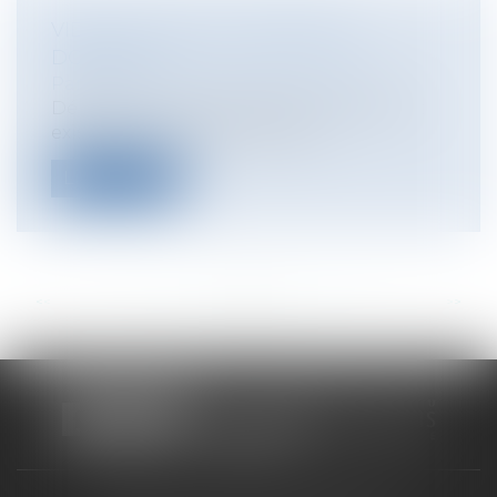
VIDÉO : PEUT-ON CHIFFRER LA
DOULEUR ?
Particuliers
/
Civil / Pénal
/
Victimes
Débat aussi vieux que le droit lui-même :
existe-il un prix de la douleur ? ...
Lire la suite
<<
<
...
64
65
66
67
68
69
70
...
>
>>