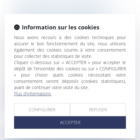
DROIT COMMUN, LE DÉLAI DE
PRESCRIPTION INTERROMPU PAR
UNE ASSIGNATION EN RÉFÉRÉ
Information sur les cookies
EXPERTISE RECOMMENCE À COURIR
POUR UN DÉLAI DE MÊME NATURE À
Nous avons recours à des cookies techniques pour
COMPTER DU DÉPÔT DU RAPPORT
assurer le bon fonctionnement du site, nous utilisons
également des cookies soumis à votre consentement
D’EXPERTISE JUDICIAIRE
pour collecter des statistiques de visite.
Particuliers
/
Patrimoine
/
Construction
Cliquez ci-dessous sur « ACCEPTER » pour accepter le
Particuliers
/
Civil / Pénal
/
Procédure
dépôt de l'ensemble des cookies ou sur « CONFIGURER
pénale / Procédure civile
» pour choisir quels cookies nécessitant votre
Cass, 3ème civ, 11 juillet 2024, n°23-18.495 A
consentement seront déposés (cookies statistiques),
la suite d’une consommation...
avant de continuer votre visite du site.
Plus d'informations
Lire la suite
CONFIGURER
REFUSER
ACCEPTER
CONDITIONS DE FIXATION JUDICIAIRE