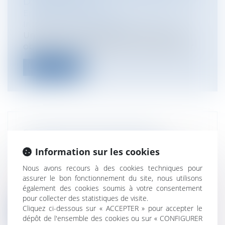
D'INFORMATION ?
Entreprises
/
Gestion de l'entreprise
/
Informatique et Réseaux
Un décret du 29 septembre précise les
obligations d'information des opérateur...
Lire la suite
SOCIÉTÉ DE PARTICIPATIONS
FINANCIÈRE : INVALIDATION DE LA
Information sur les cookies
TAXE À 3% SUR LES DIVIDENDES
Nous avons recours à des cookies techniques pour
Entreprises
/
Finances
/
Fiscalité
assurer le bon fonctionnement du site, nous utilisons
Dans une décision du 6 octobre 2017, le
également des cookies soumis à votre consentement
Conseil constitutionnel invalide la...
pour collecter des statistiques de visite.
Cliquez ci-dessous sur « ACCEPTER » pour accepter le
Lire la suite
dépôt de l'ensemble des cookies ou sur « CONFIGURER