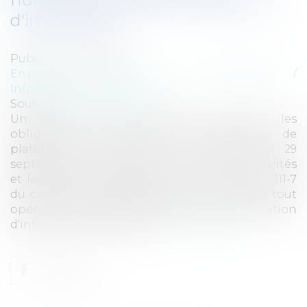
d'information ?
Publié le :
09/10/2017
Entreprises
/
Gestion de l'entreprise
/
Informatique et Réseaux
Source :
www.eurojuris.fr
Un décret du 29 septembre précise les
obligations d'information des opérateurs de
plateformes numériques. Le décret du 29
septembre détermine le contenu, les modalités
et les conditions d'application de l'article L. 111-7
du code de la consommation qui impose à tout
opérateur de plateforme en ligne, une obligation
d'information loyale, claire...
Lire la suite