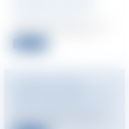
DIFFÉRENCE DE TRAITEMENT
Entreprises
/
Ressources humaines
/
Discipline et licenciement
Par deux arrêts du 29 juin 2017 la Cour de
cassation tranche une question qui...
Lire la suite
LA GARANTIE DÉCENNALE
S’APPLIQUE-T-ELLE SUR LES
ÉLÉMENTS D’ÉQUIPEMENT INSTALLÉS
APRÈS LA CONSTRUCTION ?
Particuliers
/
Patrimoine
/
Construction
C’est une vraie révolution qui vient de se
produire dans le domaine de la gar...