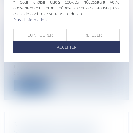
» pour choisir quels cookies nécessitant votre
consentement seront déposés (cookies statistiques),
avant de continuer votre visite du site.
Plus d'informations
BAIL COMMERCIAL : RÉVISION DU
CONFIGURER
REFUSER
LOYER, VALEUR LOCATIVE ET
DÉPLAFONNEMENT
ACCEPTER
Entreprises
/
Gestion de l'entreprise
/
Construction Immobilier
La modification du loyer à la baisse
comme à la hausse lors des révisions tri...
Lire la suite
SUCCESSION DE PSE (PLAN DE
SAUVEGARDE DE L'EMPLOI) ET