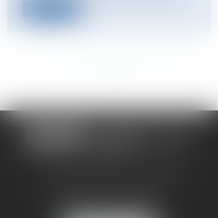
Lire la suite
<<
<
...
336
337
338
339
340
341
342
...
>
>>
CABINET RUEIL-MALMAISON
121, avenue Paul Doumer
92500 RUEIL-MALMAISON