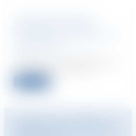
CONTESTATION D’UNE SAISIE
IMMOBILIÈRE ET DEMANDE
D’ATTRIBUTION PAR LES CRÉANCIERS
HYPOTHÉCAIRES
Entreprises
/
Contentieux
/
Voies
d'exécution
Un créancier hypothécaire impayé peut-il
solliciter l'attribution judiciaire...
Lire la suite
OPÉRATEURS DE PLATEFORMES
NUMÉRIQUES : QUELLES OBLIGATIONS