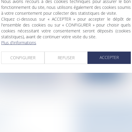
Nous avons recours à des cookies techniques pour assurer le bon
fonctionnement du site, nous utilisons également des cookies soumis
à votre consentement pour collecter des statistiques de visite.
LE PACS: UNE N
Cliquez ci-dessous sur « ACCEPTER » pour accepter le dépôt de
l'ensemble des cookies ou sur « CONFIGURER » pour choisir quels
IFFICULTÉS
Particuliers
/
Famill
cookies nécessitant votre consentement seront déposés (cookies
civile
statistiques), avant de continuer votre visite du site.
scipline et
Plus d'informations
La loi de 1999, qui 
s permettre à
entre deux personn..
ACCEPTER
CONFIGURER
REFUSER
Lire la suite
S POUR
LE PACS: UN C
 DE
ET CONCUBINA
?
Particuliers
/
Famill