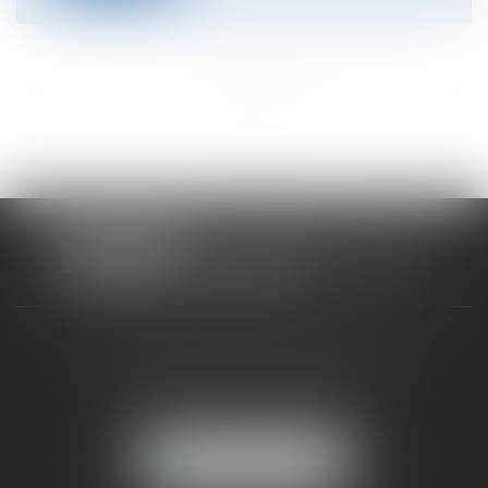
<<
<
...
693
694
695
696
697
698
699
...
>
>>
CABINET RUEIL-MALMAISON
121, avenue Paul Doumer
92500 RUEIL-MALMAISON
NOUS LOCALISER