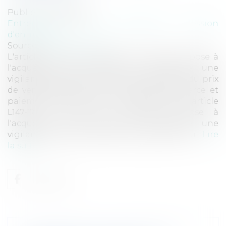
Publié le :
29/07/2011
Entreprises
/
Vie de l'entreprise
/
Cession
d'entreprise
Source :
www.eurojuris.fr
L'article L147-17 du Code de commerce impose à
l'acquéreur d'un fonds de commerce une
vigilance particulière quant au paiement du prix
de vente.Acquéreur d'un fonds de commerce et
paiement du prix par le cessionnaire L'article
L147-17 du Code de commerce impose à
l'acquéreur d'un fonds de commerce une
vigilance particulière quant au paiement du...
Lire
la suite