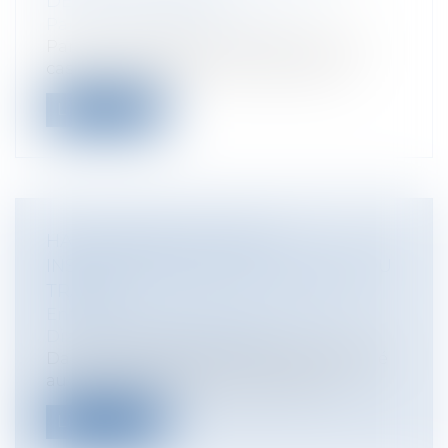
DÉLAIS DE GRÂCE?
Particuliers
/
Famille
/
Divorces
Par un arrêt du 29 juin 2011 , la Cour de
cassation rappelle à nouveau que le...
Lire la suite
HARCÈLEMENT ALLÉGUÉ
INSTITUTIONNALISÉ EN ACCIDENT DU
TRAVAIL
Entreprises
/
Ressources humaines
/
Discipline et licenciement
Dans les affaires de harcèlement allégué
au travail, l’employeur peut obtenir...
Lire la suite