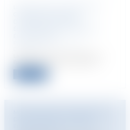
LIMITATION DE L’UTILISATION DE
CERTAINES SUBSTANCES
DANGEREUSES DANS LES
ÉQUIPEMENTS ÉLECTRIQUES ET
ÉLECTRONIQUES
Particuliers
/
Consommation
/
Distribution
La directive relative à la limitation de
l’utilisation de certaines substance...
Lire la suite
MODIFICATION DE L'ORGANISATION
DE LA MÉDECINE DU TRAVAIL
Entreprises
/
Ressources humaines
/