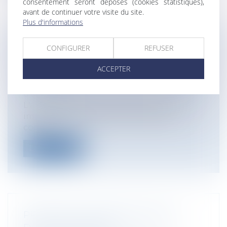
consentement seront déposés (cookies statistiques),
avant de continuer votre visite du site.
Plus d'informations
PAIEMENT DU PRIX PAR LE
CONFIGURER
REFUSER
CESSIONNAIRE D'UN FONDS DE
ACCEPTER
COMMERCE
Entreprises
/
Vie de l'entreprise
/
Cession
d'entreprise
L'article L147-17 du Code de commerce
impose à l'acquéreur d'un fonds de
comm...
Lire la suite
PRESTATION COMPENSATOIRE ET