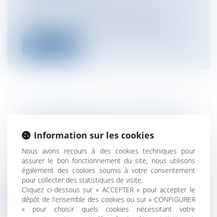
Contrat de travail
La loi relative à l'organisation de la
médecine du travail a été adoptée défi...
Lire la suite
COMPOSITION ET FONCTIONNEMENT
DE LA COMMISSION NATIONALE DE LA
VIDÉOPROTECTION
Information sur les cookies
Particuliers
/
Civil / Pénal
/
Procédure
Nous avons recours à des cookies techniques pour
pénale / Procédure civile
assurer le bon fonctionnement du site, nous utilisons
Le décret du 25 juillet 2011 précise la
également des cookies soumis à votre consentement
composition et le fonctionnement de l...
pour collecter des statistiques de visite.
Cliquez ci-dessous sur « ACCEPTER » pour accepter le
Lire la suite
dépôt de l'ensemble des cookies ou sur « CONFIGURER
» pour choisir quels cookies nécessitant votre