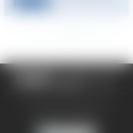
Lire la suite
<<
<
...
346
347
348
349
350
351
352
...
>
>>
CABINET RUEIL-MALMAISON
121, avenue Paul Doumer
92500 RUEIL-MALMAISON