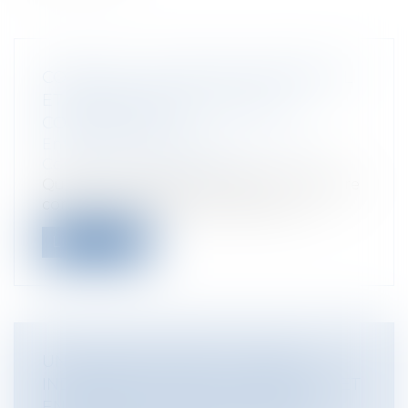
CONGÉ DU LOCATAIRE COMMERCIAL
ET RENONCIATION : QUELLES
CONSÉQUENCES ?
Entreprises
/
Gestion de l'entreprise
/
Construction Immobilier
Quelles conséquences lorsqu'un locataire
commercial, après avoir délivré un c...
Lire la suite
UN NOUVEAU DROIT À L’IMAGE
INDIVIDUELLE POUR LES SPORTIFS ET
ENTRAÎNEURS PROFESSIONNELS