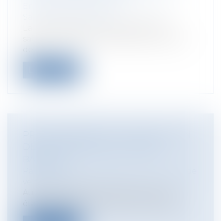
Entreprises
/
Ressources humaines
/
Salaires et avantages
La rémunération contractuelle d’un
salarié constitue un élément du contrat
de...
Lire la suite
PRÊT IMMOBILIER ET DOMICILIATION
DES SALAIRES DANS LA MÊME
BANQUE
Particuliers
/
Consommation
/
Contrats de
vente / Prêts
Au 1er janvier 2018, les banques et les
établissements de crédit qui imposero...