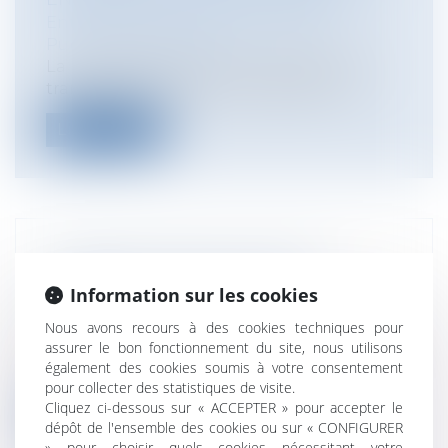
Entreprises
/
Marketing et ventes
/
Publicité/ marketing
La Loi d’Ethique du sport, régulation et
transparence du sport professionnel...
Lire la suite
LOGEMENT GRATUIT CHEZ SES
PARENTS ET SUCCESSION
Information sur les cookies
Particuliers
/
Famille
/
Successions
Nous avons recours à des cookies techniques pour
C’est la question du rapport à la
assurer le bon fonctionnement du site, nous utilisons
succession de l'avantage en nature dont a
également des cookies soumis à votre consentement
b...
pour collecter des statistiques de visite.
Cliquez ci-dessous sur « ACCEPTER » pour accepter le
Lire la suite
dépôt de l'ensemble des cookies ou sur « CONFIGURER
» pour choisir quels cookies nécessitant votre