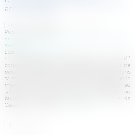
accord express
Auteur : LE FUR-LECLAIR Anne-Sophie
Publié le :
30/06/2017
Entreprises
/
Ressources humaines
/
Salaires et
avantages
Source :
www.eurojuris.fr
La rémunération contractuelle d’un salarié
constitue un élément du contrat de travail, qui ne
peut être modifié, ni dans son montant, ni dans
sa structure sans son accord, peu importe que le
montant de rémunération soit supérieur au
salaire antérieur. Par un arrêt non publié au
bulletin, la Chambre sociale de la Cour de
Cassation a confirmé s...
Lire la suite