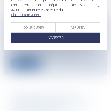
consentement seront déposés (cookies statistiques),
avant de continuer votre visite du site.
Plus d'informations
PRESCRIPTION DE L'ACTION EN
CONFIGURER
REFUSER
RECOUVREMENT DES DÉPENS
Entreprises
/
Contentieux
/
Voies
ACCEPTER
d'exécution
En vertu des dispositions de l’article 224
du Code Civil l’action en recouvre...
Lire la suite
PAS DE MODIFICATION DE LA
RÉMUNÉRATION DU SALARIÉ SANS
SON ACCORD EXPRESS